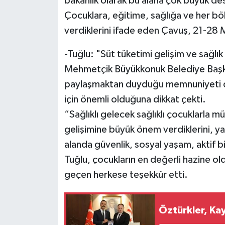
bakanlık olarak bu alana çok büyük dest
Çocuklara, eğitime, sağlığa ve her böl
verdiklerini ifade eden Çavuş, 21-28 Ma
-Tuğlu: "Süt tüketimi gelişim ve sağlık
Mehmetçik Büyükkonuk Belediye Başkan
paylaşmaktan duyduğu memnuniyeti dile
için önemli olduğuna dikkat çekti.
“Sağlıklı gelecek sağlıklı çocuklarla 
gelişimine büyük önem verdiklerini, yat
alanda güvenlik, sosyal yaşam, aktif bir
Tuğlu, çocukların en değerli hazine o
geçen herkese teşekkür etti.
Öztürkler, Kay