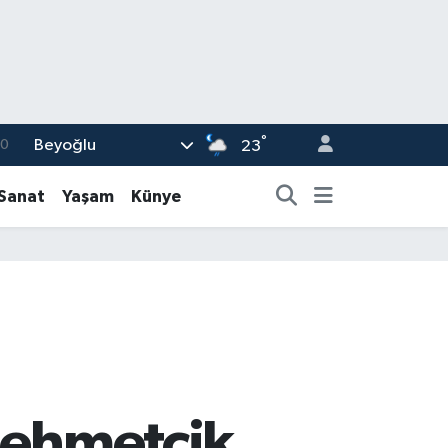
°
Beyoğlu
0
23
08
-Sanat
Yaşam
Künye
0
12
0
16
Mehmetçik