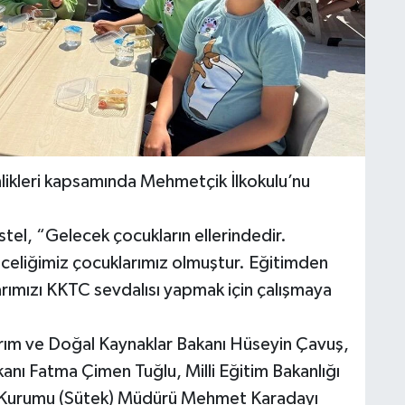
nlikleri kapsamında Mehmetçik İlkokulu’nu
tel, “Gelecek çocukların ellerindedir.
celiğimiz çocuklarımız olmuştur. Eğitimden
arımızı KKTC sevdalısı yapmak için çalışmaya
arım ve Doğal Kaynaklar Bakanı Hüseyin Çavuş,
ı Fatma Çimen Tuğlu, Milli Eğitim Bakanlığı
risi Kurumu (Sütek) Müdürü Mehmet Karadayı