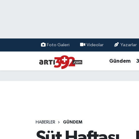
Foto Galeri
Videolar
Yazarlar
Gündem
3
HABERLER
GÜNDEM
Süt Haftası.