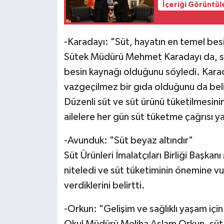
İçeriği Görüntül
-Karadayı: "Süt, hayatın en temel bes
Sütek Müdürü Mehmet Karadayı da, süt 
besin kaynağı olduğunu söyledi. Karada
vazgeçilmez bir gıda olduğunu da beli
Düzenli süt ve süt ürünü tüketilmesin
ailelere her gün süt tüketme çağrısı ya
-Avunduk: "Süt beyaz altındır"
Süt Ürünleri İmalatçıları Birliği Başka
niteledi ve süt tüketiminin önemine vur
verdiklerini belirtti.
-Orkun: "Gelişim ve sağlıklı yaşam için
Okul Müdürü Meliha Aslam Orkun, süt h