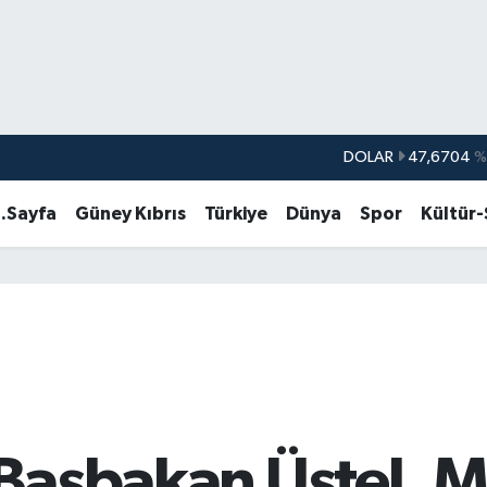
DOLAR
47,6704
%
EURO
55,0406
%-0.
.Sayfa
Güney Kıbrıs
Türkiye
Dünya
Spor
Kültür
STERLİN
64,2143
%
GRAM ALTIN
6500.87
%0.
BİST100
13.799
%7
BITCOIN
64.643,95
%0.
..Başbakan Üstel, 