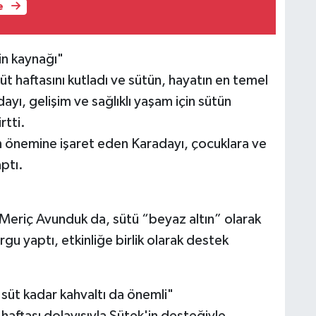
e
in kaynağı"
haftasını kutladı ve sütün, hayatın en temel
yı, gelişim ve sağlıklı yaşam için sütün
rtti.
in önemine işaret eden Karadayı, çocuklara ve
ptı.
nı Meriç Avunduk da, sütü “beyaz altın” olarak
gu yaptı, etkinliğe birlik olarak destek
 süt kadar kahvaltı da önemli"
aftası dolayısıyla Sütek'in desteğiyle