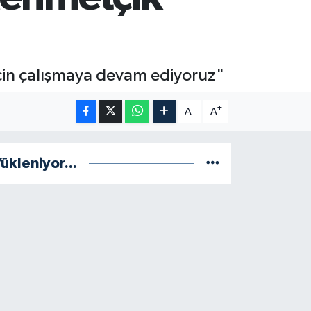
için çalışmaya devam ediyoruz"
-
+
A
A
ükleniyor...