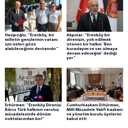
Hasipoğlu: “Erenköy, bir
Akpınar: “Erenköy bir
milletin gençlerinin vatanı
direnişin, yok edilmek
için neleri göze
istenen bir halkın ‘Ben
alabileceğinin destanıdır”
buradayım ve var olmaya
devam edeceğim’ dediği
yer”
Erhürman: “Erenköy Direnişi
Cumhurbaşkanı Erhürman,
Kıbrıs Türk halkının varoluş
Milli Mücadele Vakfı başkanı
mücadelesinde dönüm
ve yönetim kurulu üyelerini
noktalarından biri”
kabul etti