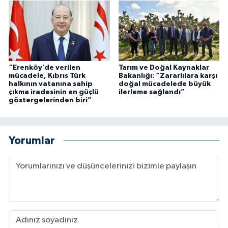
“Erenköy’de verilen
Tarım ve Doğal Kaynaklar
mücadele, Kıbrıs Türk
Bakanlığı: “Zararlılara karşı
halkının vatanına sahip
doğal mücadelede büyük
çıkma iradesinin en güçlü
ilerleme sağlandı”
göstergelerinden biri”
Yorumlar