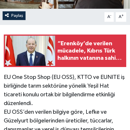
Paylaş
-
+
A
A
“Erenköy’de verilen
mücadele, Kıbrıs Türk
halkının vatanına sahip
çıkma iradesinin en
güçlü göstergelerinden
EU One Stop Shop (EU OSS), KTTO ve EUNITE iş
biri”
birliğinde tarım sektörüne yönelik Yeşil Hat
ticareti konulu ortak bir bilgilendirme etkinliği
düzenlendi.
EU OSS’den verilen bilgiye göre, Lefke ve
Güzelyurt bölgelerinden üreticiler, tüccarlar,
danışmanlar ve yerel iş dünyası temsilcilerinin