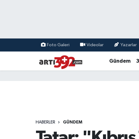
Foto Galeri
Videolar
Yazarlar
Gündem
3
HABERLER
GÜNDEM
Tatar: "Kıbrıs