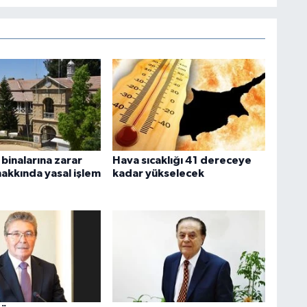
inalarına zarar
Hava sıcaklığı 41 dereceye
hakkında yasal işlem
kadar yükselecek