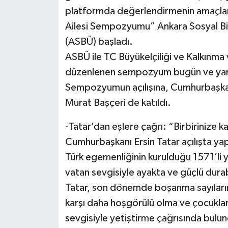
platformda değerlendirmenin amaçlan
Ailesi Sempozyumu” Ankara Sosyal Bili
(ASBÜ) başladı.
ASBÜ ile TC Büyükelçiliği ve Kalkınma 
düzenlenen sempozyum bugün ve yar
Sempozyumun açılışına, Cumhurbaşkanı
Murat Başçeri de katıldı.
-Tatar’dan eşlere çağrı: “Birbirinize k
Cumhurbaşkanı Ersin Tatar açılışta yapt
Türk egemenliğinin kurulduğu 1571’li yı
vatan sevgisiyle ayakta ve güçlü durab
Tatar, son dönemde boşanma sayılarınd
karşı daha hoşgörülü olma ve çocuklar
sevgisiyle yetiştirme çağrısında bulu