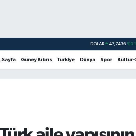
DOLAR
47,7436
%0.
EURO
55,2510
%0.
.Sayfa
Güney Kıbrıs
Türkiye
Dünya
Spor
Kültür
STERLİN
64,4811
%0.
GRAM ALTIN
6660.55
%0.
BİST100
13.779
%-
BITCOIN
64.944,08
%-0.
 Türk aile yapısın