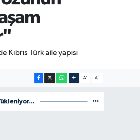
yaşam
r"
Kıbrıs Türk aile yapısı
-
+
A
A
ükleniyor...