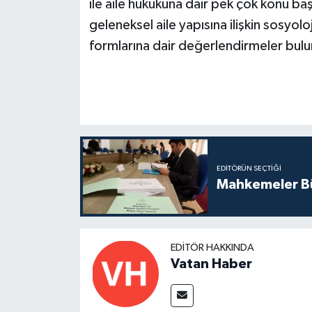
ile aile hukukuna dair pek çok konu baş
geleneksel aile yapısına ilişkin sosyolo
formlarına dair değerlendirmeler bul
EDITÖRÜN SEÇTIĞI
Mahkemeler Bü
EDITÖR HAKKINDA
Vatan Haber