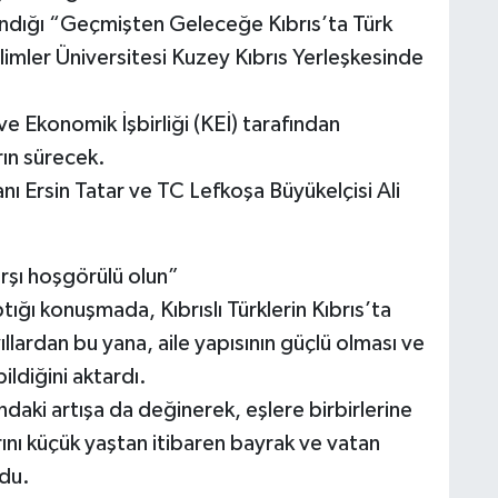
dığı “Geçmişten Geleceğe Kıbrıs’ta Türk
mler Üniversitesi Kuzey Kıbrıs Yerleşkesinde
ve Ekonomik İşbirliği (KEİ) tarafından
ın sürecek.
 Ersin Tatar ve TC Lefkoşa Büyükelçisi Ali
arşı hoşgörülü olun”
ığı konuşmada, Kıbrıslı Türklerin Kıbrıs’ta
llardan bu yana, aile yapısının güçlü olması ve
ildiğini aktardı.
aki artışa da değinerek, eşlere birbirlerine
ını küçük yaştan itibaren bayrak ve vatan
ndu.