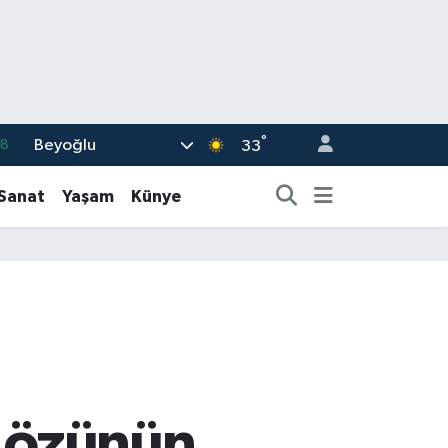
°
Beyoğlu
18
33
32
-Sanat
Yaşam
Künye
38
03
14
18
ın özünün