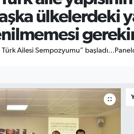
aşka ülkelerdeki 
enilmemesi gereki
Türk Ailesi Sempozyumu” başladı...Panelde 
Y