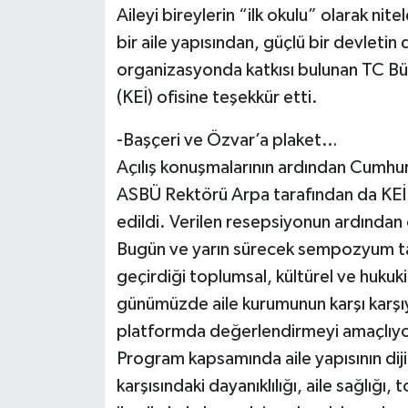
Aileyi bireylerin “ilk okulu” olarak nit
bir aile yapısından, güçlü bir devletin
organizasyonda katkısı bulunan TC Büyü
(KEİ) ofisine teşekkür etti.
-Başçeri ve Özvar’a plaket…
Açılış konuşmalarının ardından Cumhur
ASBÜ Rektörü Arpa tarafından da KEİ
edildi. Verilen resepsiyonun ardından 
Bugün ve yarın sürecek sempozyum tarih
geçirdiği toplumsal, kültürel ve hukuki
günümüzde aile kurumunun karşı karşıya k
platformda değerlendirmeyi amaçlıyo
Program kapsamında aile yapısının dijit
karşısındaki dayanıklılığı, aile sağlığı,