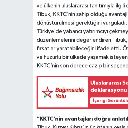
ve ülkenin uluslararası tanıtımıyla ilg
Tibuk, KKTC’nin sahip olduğu avantajl
dönüştürülmesi gerektiğini vurguladı.
Türkiye’de yabancı yatırımcıyı çekme
düzenlemelerini değerlendiren Tibuk, 
fırsatlar yaratabileceğini ifade etti. Ö
ve huzurlu bir ülkede yaşamak isteyen ya
KKTC’nin son derece cazip bir seçenek 
Uluslararası S
deklarasyonu 
İçeriği Görüntül
“KKTC’nin avantajları doğru anlatı
Tibuk, Kuzey Kıbrıs’ın üç kıtanın kesiş