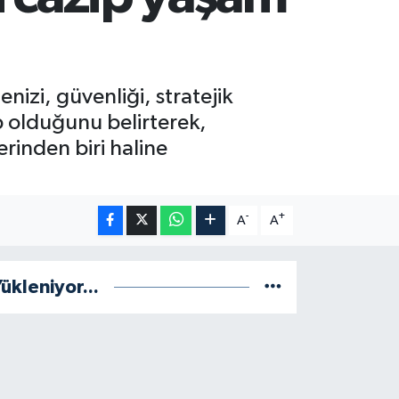
nizi, güvenliği, stratejik
p olduğunu belirterek,
rinden biri haline
-
+
A
A
ükleniyor...