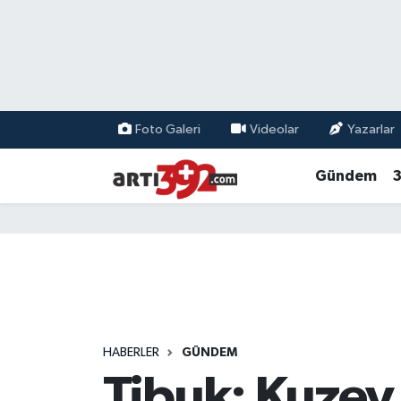
Foto Galeri
Videolar
Yazarlar
Gündem
3
HABERLER
GÜNDEM
Tibuk: Kuzey