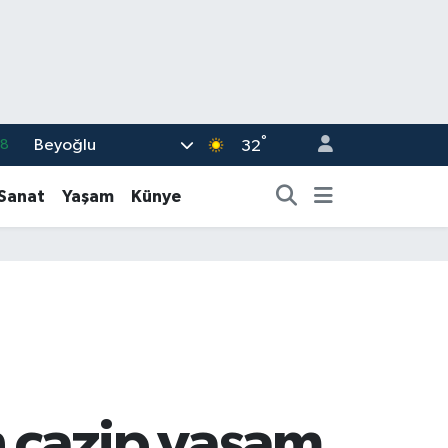
°
Beyoğlu
18
32
32
-Sanat
Yaşam
Künye
38
03
14
11
n cazip yaşam