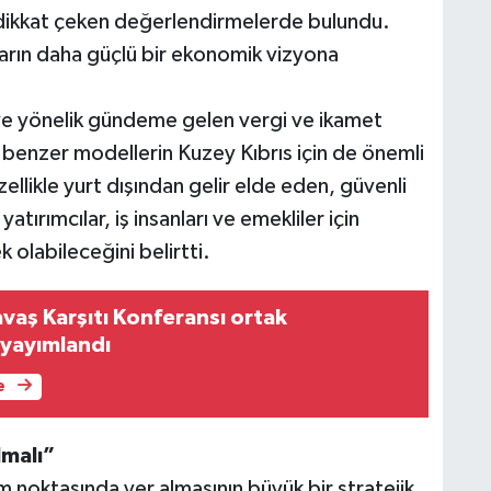
ili dikkat çeken değerlendirmelerde bulundu.
arın daha güçlü bir ekonomik vizyona
ye yönelik gündeme gelen vergi ve ikamet
benzer modellerin Kuzey Kıbrıs için de önemli
zellikle yurt dışından gelir elde eden, güvenli
tırımcılar, iş insanları ve emekliler için
olabileceğini belirtti.
avaş Karşıtı Konferansı ortak
yayımlandı
e
lmalı”
im noktasında yer almasının büyük bir stratejik