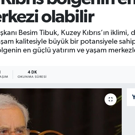
rkezi olabilir
anı Besim Tibuk, Kuzey Kıbrıs’ın iklimi, de
şam kalitesiyle büyük bir potansiyele sahi
ölgenin en güçlü yatırım ve yaşam merkezle
1
4 DK
AŞIM
OKUNMA SÜRESI
Y