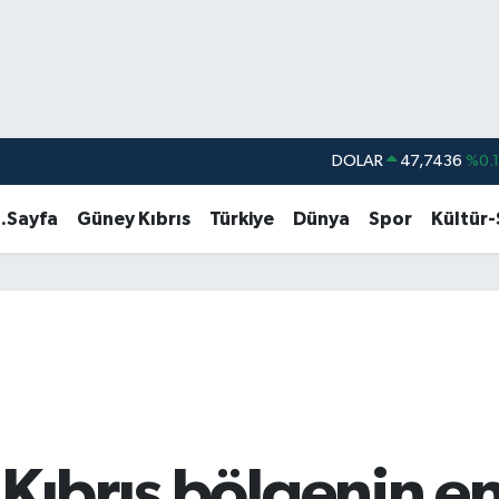
DOLAR
47,7436
%0.
EURO
55,2510
%0.
.Sayfa
Güney Kıbrıs
Türkiye
Dünya
Spor
Kültür
STERLİN
64,4811
%0.
GRAM ALTIN
6660.55
%0.
BİST100
13.779
%-
BITCOIN
64.959,79
%1.
 Kıbrıs bölgenin e