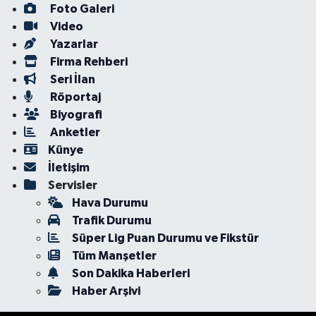
Foto Galeri
Video
Yazarlar
Firma Rehberi
Seri İlan
Röportaj
Biyografi
Anketler
Künye
İletişim
Servisler
Hava Durumu
Trafik Durumu
Süper Lig Puan Durumu ve Fikstür
Tüm Manşetler
Son Dakika Haberleri
Haber Arşivi