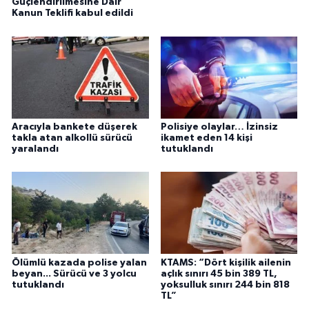
Güçlendirilmesine Dair
Kanun Teklifi kabul edildi
Aracıyla bankete düşerek
Polisiye olaylar… İzinsiz
takla atan alkollü sürücü
ikamet eden 14 kişi
yaralandı
tutuklandı
Ölümlü kazada polise yalan
KTAMS: “Dört kişilik ailenin
beyan... Sürücü ve 3 yolcu
açlık sınırı 45 bin 389 TL,
tutuklandı
yoksulluk sınırı 244 bin 818
TL”