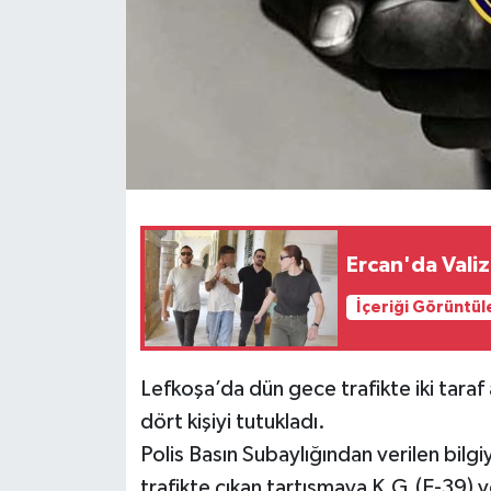
Ercan'da Vali
İçeriği Görüntül
Lefkoşa’da dün gece trafikte iki taraf
dört kişiyi tutukladı.
Polis Basın Subaylığından verilen bil
trafikte çıkan tartışmaya K.G.(E-39) v