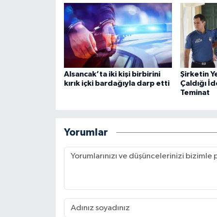
Alsancak’ta iki kişi birbirini
Şirketin Y
kırık içki bardağıyla darp etti
Çaldığı İd
Teminat
Yorumlar