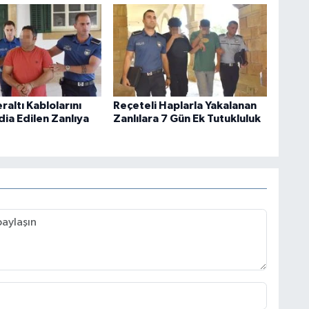
eraltı Kablolarını
Reçeteli Haplarla Yakalanan
dia Edilen Zanlıya
Zanlılara 7 Gün Ek Tutukluluk