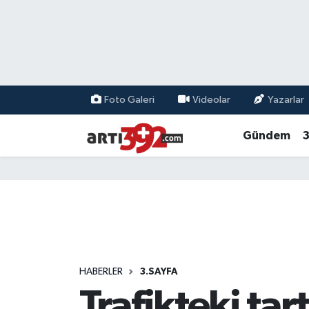
Foto Galeri
Videolar
Yazarlar
Gündem
3
HABERLER
3.SAYFA
Trafikteki tar