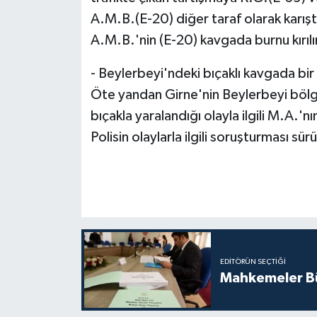
A.M.B.(E-20) diğer taraf olarak karıştı.
A.M.B.'nin (E-20) kavgada burnu kırılı
- Beylerbeyi'ndeki bıçaklı kavgada bir 
Öte yandan Girne'nin Beylerbeyi bölges
bıçakla yaralandığı olayla ilgili M.A.'n
Polisin olaylarla ilgili soruşturması sür
EDITÖRÜN SEÇTIĞI
Mahkemeler Bü