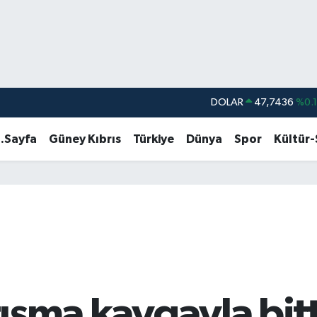
DOLAR
47,7436
%0.
EURO
55,2510
%0.
.Sayfa
Güney Kıbrıs
Türkiye
Dünya
Spor
Kültür
STERLİN
64,4811
%0.
GRAM ALTIN
6648.99
%2.
BİST100
13.779
%-
BITCOIN
64.960,21
%0.
tışma kavgayla bitti