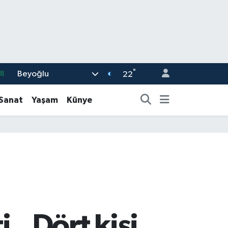
°
Beyoğlu
18
22
32
-Sanat
Yaşam
Künye
38
59
14
87
.. Dört kişi