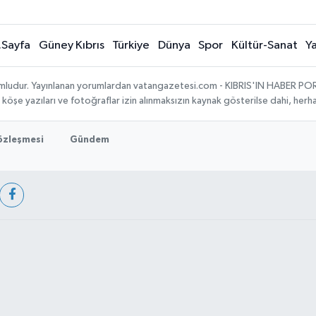
.Sayfa
Güney Kıbrıs
Türkiye
Dünya
Spor
Kültür-Sanat
Y
umludur. Yayınlanan yorumlardan vatangazetesi.com - KIBRIS'IN HABER PORTA
, köşe yazıları ve fotoğraflar izin alınmaksızın kaynak gösterilse dahi, he
Sözleşmesi
Gündem