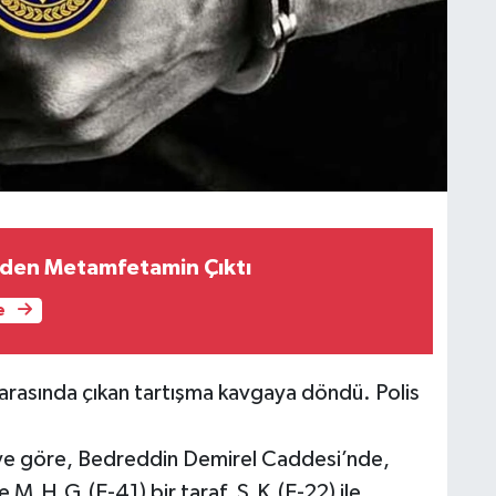
zden Metamfetamin Çıktı
e
 arasında çıkan tartışma kavgaya döndü. Polis
giye göre, Bedreddin Demirel Caddesi’nde,
e M.H.G.(E-41) bir taraf, S.K.(E-22) ile