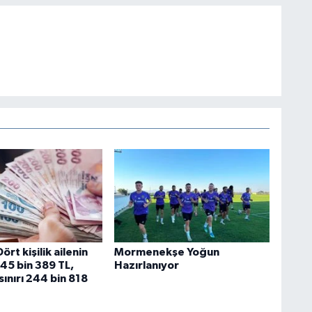
rt kişilik ailenin
Mormenekşe Yoğun
ı 45 bin 389 TL,
Hazırlanıyor
sınırı 244 bin 818