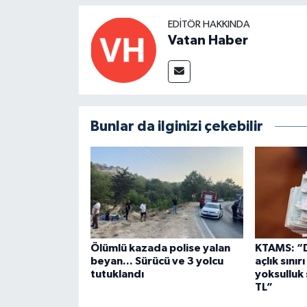
EDITÖR HAKKINDA
Vatan Haber
Bunlar da ilginizi çekebilir
Ölümlü kazada polise yalan
KTAMS: “Dö
beyan... Sürücü ve 3 yolcu
açlık sınır
tutuklandı
yoksulluk 
TL”