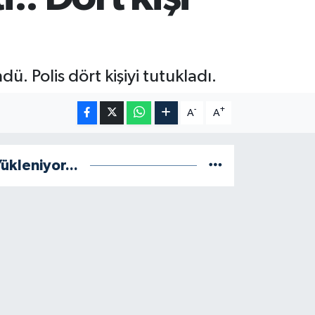
. Polis dört kişiyi tutukladı.
-
+
A
A
ükleniyor...