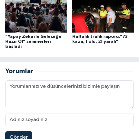
“Yapay Zeka ile Geleceğe
Haftalık trafik raporu:"73
Hazır Ol” seminerleri
kaza, 1 ölü, 21 yaralı"
başladı
Yorumlar
Gönder