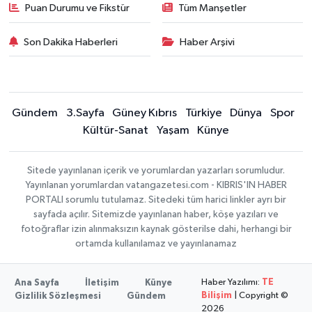
Puan Durumu ve Fikstür
Tüm Manşetler
Son Dakika Haberleri
Haber Arşivi
Gündem
3.Sayfa
Güney Kıbrıs
Türkiye
Dünya
Spor
Kültür-Sanat
Yaşam
Künye
Sitede yayınlanan içerik ve yorumlardan yazarları sorumludur.
Yayınlanan yorumlardan vatangazetesi.com - KIBRIS'IN HABER
PORTALI sorumlu tutulamaz. Sitedeki tüm harici linkler ayrı bir
sayfada açılır. Sitemizde yayınlanan haber, köşe yazıları ve
fotoğraflar izin alınmaksızın kaynak gösterilse dahi, herhangi bir
ortamda kullanılamaz ve yayınlanamaz
Haber Yazılımı:
TE
Ana Sayfa
İletişim
Künye
Bilişim
| Copyright ©
Gizlilik Sözleşmesi
Gündem
2026