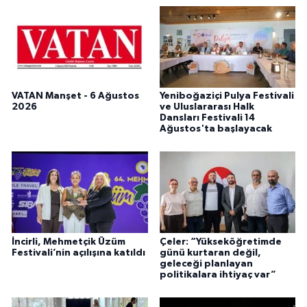
VATAN Manşet - 6 Ağustos
Yeniboğaziçi Pulya Festivali
2026
ve Uluslararası Halk
Dansları Festivali 14
Ağustos'ta başlayacak
İncirli, Mehmetçik Üzüm
Çeler: “Yükseköğretimde
Festivali’nin açılışına katıldı
günü kurtaran değil,
geleceği planlayan
politikalara ihtiyaç var”