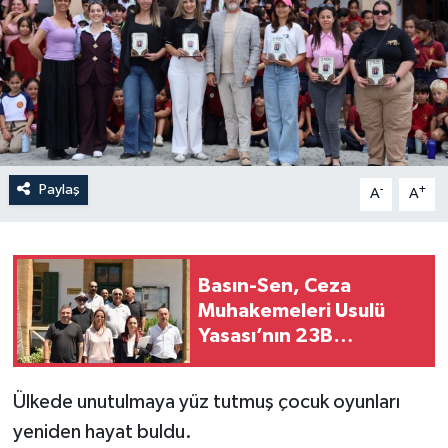
Paylaş
-
+
A
A
Basın-Sen, Ceza
Muhakemeleri Usulü
Yasası’nın 23B
maddesinin iptali için
Anayasa Mahkemesi’ne
Ülkede unutulmaya yüz tutmuş çocuk oyunları
başvurdu
yeniden hayat buldu.