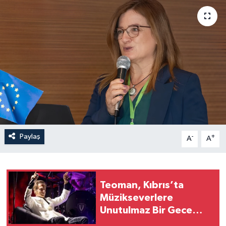
Paylaş
-
+
A
A
Teoman, Kıbrıs’ta
Müzikseverlere
Unutulmaz Bir Gece
Yaşattı