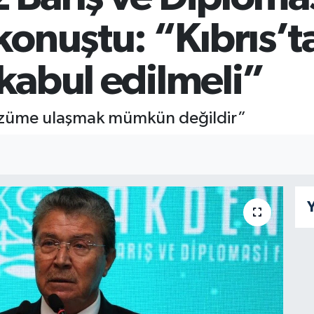
nuştu: “Kıbrıs’ta 
 kabul edilmeli”
 çözüme ulaşmak mümkün değildir”
Y