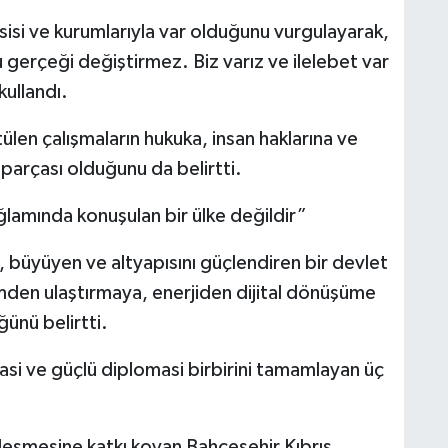
si ve kurumlarıyla var olduğunu vurgulayarak,
 gerçeği değiştirmez. Biz varız ve ilelebet var
ullandı.
len çalışmaların hukuka, insan haklarına ve
 parçası olduğunu da belirtti.
lamında konuşulan bir ülke değildir”
 büyüyen ve altyapısını güçlendiren bir devlet
den ulaştırmaya, enerjiden dijital dönüşüme
ünü belirtti.
si ve güçlü diplomasi birbirini tamamlayan üç
eşmesine katkı koyan Bahçeşehir Kıbrıs