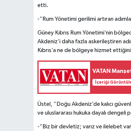
etti.
-“Rum Yönetimi gerilimi artıran adımla
Güney Kıbrıs Rum Yönetimi’nin bölge
Akdeniz’i daha fazla askerileştiren adı
Kıbrıs’a ne de bölgeye hizmet ettiğini
VATAN Manşet
İçeriği Görüntül
Üstel, “Doğu Akdeniz’de kalıcı güvenlik;
ve uluslararası hukuka dayalı dengeli po
-“Biz bir devletiz; varız ve ilelebet va