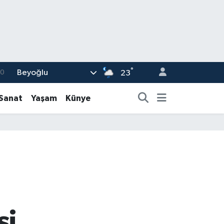
°
Beyoğlu
0
23
08
-Sanat
Yaşam
Künye
0
12
0
16
si