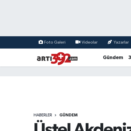
Foto Galeri
Videolar
Yazarlar
Gündem
3
HABERLER
GÜNDEM
Üstel Akdeniz