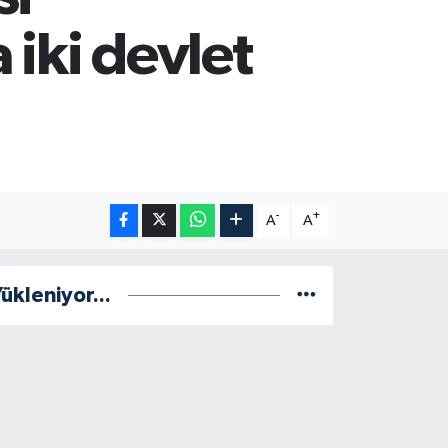
iki devlet
-
+
A
A
ükleniyor...