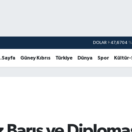
DOLAR
47,6704
%
EURO
55,0406
%-0.
.Sayfa
Güney Kıbrıs
Türkiye
Dünya
Spor
Kültür
STERLİN
64,2143
%
GRAM ALTIN
6500.87
%0.
BİST100
13.799
%7
BITCOIN
64.643,95
%0.
 Barış ve Diploma