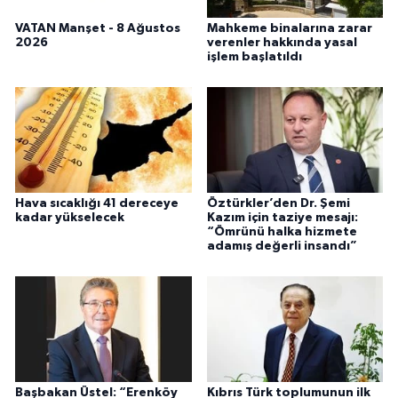
VATAN Manşet - 8 Ağustos
Mahkeme binalarına zarar
2026
verenler hakkında yasal
işlem başlatıldı
Hava sıcaklığı 41 dereceye
Öztürkler’den Dr. Şemi
kadar yükselecek
Kazım için taziye mesajı:
“Ömrünü halka hizmete
adamış değerli insandı”
Başbakan Üstel: “Erenköy
Kıbrıs Türk toplumunun ilk