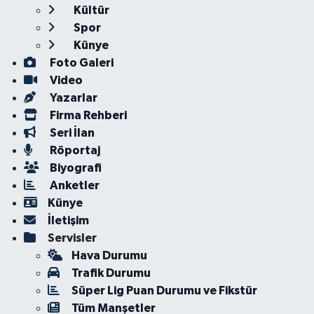
Kültür
Spor
Künye
Foto Galeri
Video
Yazarlar
Firma Rehberi
Seri İlan
Röportaj
Biyografi
Anketler
Künye
İletişim
Servisler
Hava Durumu
Trafik Durumu
Süper Lig Puan Durumu ve Fikstür
Tüm Manşetler