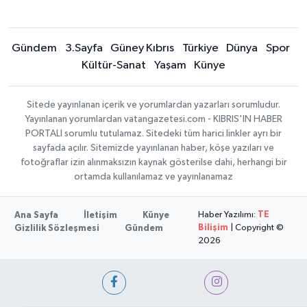
Gündem
3.Sayfa
Güney Kıbrıs
Türkiye
Dünya
Spor
Kültür-Sanat
Yaşam
Künye
Sitede yayınlanan içerik ve yorumlardan yazarları sorumludur.
Yayınlanan yorumlardan vatangazetesi.com - KIBRIS'IN HABER
PORTALI sorumlu tutulamaz. Sitedeki tüm harici linkler ayrı bir
sayfada açılır. Sitemizde yayınlanan haber, köşe yazıları ve
fotoğraflar izin alınmaksızın kaynak gösterilse dahi, herhangi bir
ortamda kullanılamaz ve yayınlanamaz
Haber Yazılımı:
TE
Ana Sayfa
İletişim
Künye
Bilişim
| Copyright ©
Gizlilik Sözleşmesi
Gündem
2026