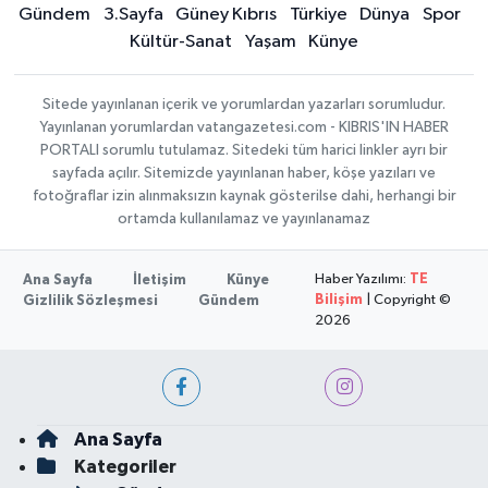
Gündem
3.Sayfa
Güney Kıbrıs
Türkiye
Dünya
Spor
Kültür-Sanat
Yaşam
Künye
Sitede yayınlanan içerik ve yorumlardan yazarları sorumludur.
Yayınlanan yorumlardan vatangazetesi.com - KIBRIS'IN HABER
PORTALI sorumlu tutulamaz. Sitedeki tüm harici linkler ayrı bir
sayfada açılır. Sitemizde yayınlanan haber, köşe yazıları ve
fotoğraflar izin alınmaksızın kaynak gösterilse dahi, herhangi bir
ortamda kullanılamaz ve yayınlanamaz
Haber Yazılımı:
TE
Ana Sayfa
İletişim
Künye
Bilişim
| Copyright ©
Gizlilik Sözleşmesi
Gündem
2026
Ana Sayfa
Kategoriler