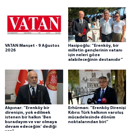
VATAN Manşet - 9 Ağustos
Hasipoğlu: “Erenköy, bir
2026
milletin gençlerinin vatanı
için neleri göze
alabileceğinin destanıdır”
Akpınar: “Erenköy bir
Erhürman: “Erenköy Direnişi
direnişin, yok edilmek
Kıbrıs Türk halkının varoluş
istenen bir halkın ‘Ben
mücadelesinde dönüm
buradayım ve var olmaya
noktalarından biri”
devam edeceğim’ dediği