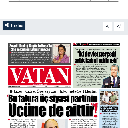
Paylaş
-
+
A
A