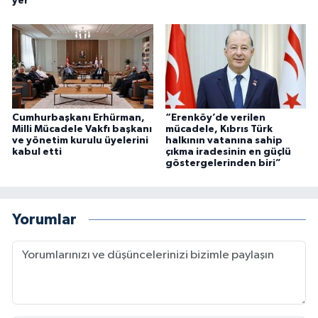
yer”
Cumhurbaşkanı Erhürman,
“Erenköy’de verilen
Milli Mücadele Vakfı başkanı
mücadele, Kıbrıs Türk
ve yönetim kurulu üyelerini
halkının vatanına sahip
kabul etti
çıkma iradesinin en güçlü
göstergelerinden biri”
Yorumlar