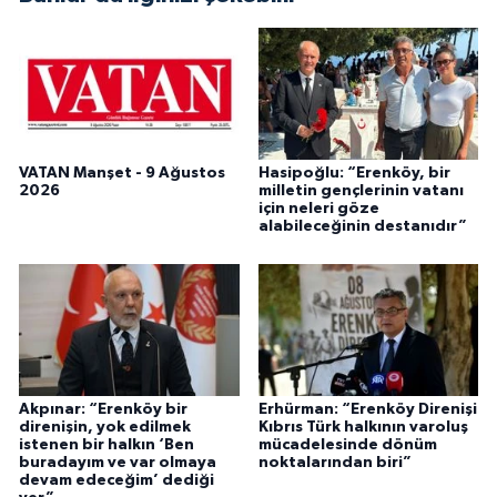
VATAN Manşet - 9 Ağustos
Hasipoğlu: “Erenköy, bir
2026
milletin gençlerinin vatanı
için neleri göze
alabileceğinin destanıdır”
Akpınar: “Erenköy bir
Erhürman: “Erenköy Direnişi
direnişin, yok edilmek
Kıbrıs Türk halkının varoluş
istenen bir halkın ‘Ben
mücadelesinde dönüm
buradayım ve var olmaya
noktalarından biri”
devam edeceğim’ dediği