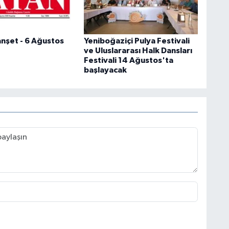
şet - 6 Ağustos
Yeniboğaziçi Pulya Festivali
ve Uluslararası Halk Dansları
Festivali 14 Ağustos'ta
başlayacak