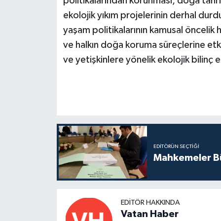
politikalarından korunması, doğa tahr
ekolojik yıkım projelerinin derhal durdu
yaşam politikalarının kamusal öncelik h
ve halkın doğa koruma süreçlerine etk
ve yetişkinlere yönelik ekolojik bilinç e
EDITÖRÜN SEÇTIĞI
Mahkemeler Bü
EDITÖR HAKKINDA
Vatan Haber