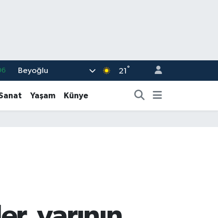
°
Beyoğlu
06
21
.1
-Sanat
Yaşam
Künye
21
39
%0
66
r, yarının