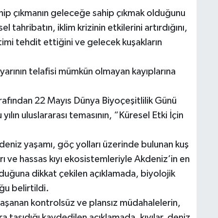
ahip çıkmanın geleceğe sahip çıkmak olduğunu
tahribatın, iklim krizinin etkilerini artırdığını,
etimi tehdit ettiğini ve gelecek kuşakların
arının telafisi mümkün olmayan kayıplarına
rafından 22 Mayıs Dünya Biyoçeşitlilik Günü
yılın uluslararası temasının, “Küresel Etki İçin
n deniz yaşamı, göç yolları üzerinde bulunan kuş
rı ve hassas kıyı ekosistemleriyle Akdeniz’in en
lduğuna dikkat çekilen açıklamada, biyolojik
ğu belirtildi.
 yaşanan kontrolsüz ve plansız müdahalelerin,
a taşıdığı kaydedilen açıklamada, kıyılar, deniz