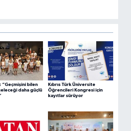
 “Geçmişini bilen
Kıbrıs Türk Üniversite
geleceği daha güçlü
Öğrencileri Kongresi için
”
kayıtlar sürüyor