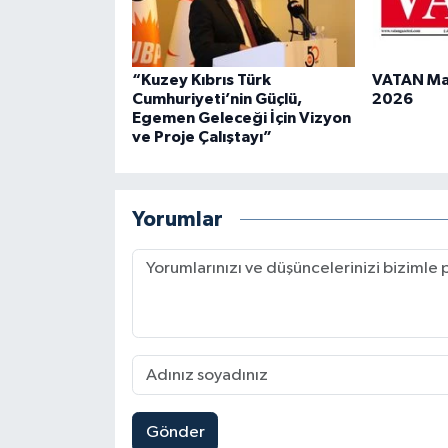
“Kuzey Kıbrıs Türk
VATAN Man
Cumhuriyeti’nin Güçlü,
2026
Egemen Geleceği İçin Vizyon
ve Proje Çalıştayı”
Yorumlar
Gönder