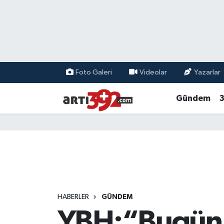
Foto Galeri
Videolar
Yazarlar
Gündem
3
HABERLER
GÜNDEM
YBH:“Bugün a