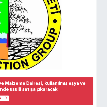
ve Malzeme Dairesi, kullanılmış eşya ve
ende usulü satışa çıkaracak
e