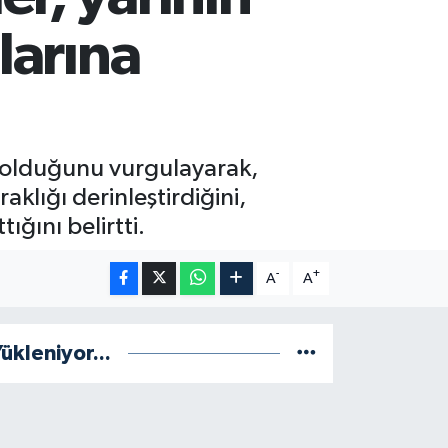
larına
k olduğunu vurgulayarak,
raklığı derinleştirdiğini,
ığını belirtti.
-
+
A
A
ükleniyor...