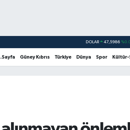
DOLAR
47,5986
%0.
EURO
55,0700
%0
.Sayfa
Güney Kıbrıs
Türkiye
Dünya
Spor
Kültür
STERLİN
64,2438
%0.
GRAM ALTIN
6518.23
%0.
BİST100
13.703
BITCOIN
64.475,47
%0.
lınmayan önlemle