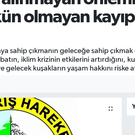
kün olmayan kayıp
ğaya sahip çıkmanın geleceğe sahip çıkma
tın, iklim krizinin etkilerini artırdığını, ku
ve gelecek kuşakların yaşam hakkını riske att
I
Y