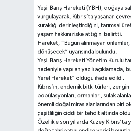
Yeşil Barış Hareketi (YBH), doğaya s
vurgulayarak, Kıbrıs’ta yaşanan çevresel 
kuraklığı derinleştirdiğini, tarımsal ür
yaşam hakkını riske attığını belirtti.
Hareket, “Bugün alınmayan önlemler, y
dönüşecek” uyarısında bulundu.
Yeşil Barış Hareketi Yönetim Kurulu ta
nedeniyle yapılan yazılı açıklamada, bu 
Yerel Hareket” olduğu ifade edildi.
Kıbrıs’ın, endemik bitki türleri, zengi
popülasyonları, ormanları, sulak alanla
önemli doğal miras alanlarından biri o
çeşitliliğin ciddi bir tehdit altında oldu
Özellikle son yıllarda Kuzey Kıbrıs’ta
doğa tahribatını endişe verici boyutlar