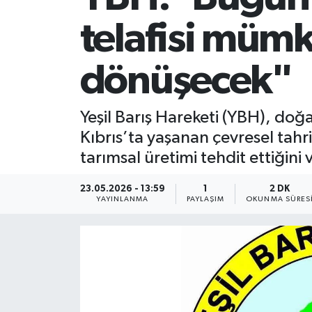
telafisi müm
dönüşecek"
Yeşil Barış Hareketi (YBH), do
Kıbrıs’ta yaşanan çevresel tahriba
tarımsal üretimi tehdit ettiğini 
23.05.2026 - 13:59
1
2 DK
YAYINLANMA
PAYLAŞIM
OKUNMA SÜRES