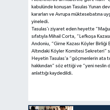
kabulünde konuşan Tasulas Yunan devl
kararları ve Avrupa müktesebatına uyg
yineledi.
Tasulas’ı ziyaret eden heyette “Mağu
sıfatıyla Mihail Corta, “Lefkoşa Kazası 
Andoniu, “Girne Kazası Köyler Birliği 
Altındaki Köyler Komitesi Sekreteri” sı
Heyetin Tasulas’a “göçmenlerin ata t
hakkından” söz ettiği ve “yeni neslin duya
anlattığı kaydedildi.