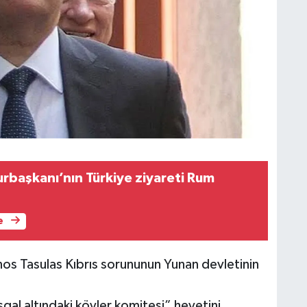
başkanı’nın Türkiye ziyareti Rum
e
s Tasulas Kıbrıs sorununun Yunan devletinin
gal altındaki köyler komitesi” heyetini