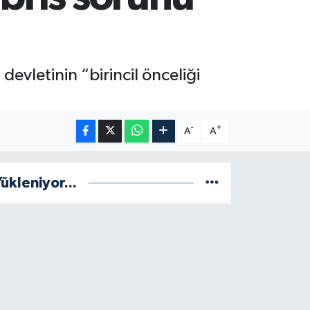
vletinin “birincil önceliği
-
+
A
A
ükleniyor...