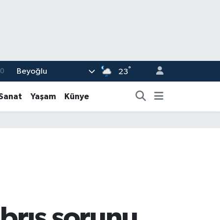
°
Beyoğlu
0
23
08
-Sanat
Yaşam
Künye
0
5
0
63
brıs sorunu