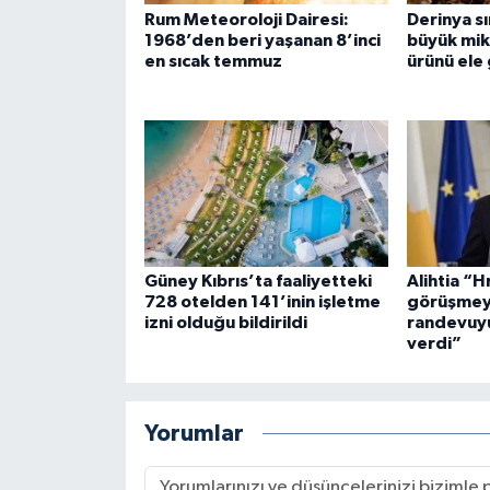
Rum Meteoroloji Dairesi:
Derinya sı
1968’den beri yaşanan 8’inci
büyük mik
en sıcak temmuz
ürünü ele 
Güney Kıbrıs’ta faaliyetteki
Alihtia “H
728 otelden 141’inin işletme
görüşmey
izni olduğu bildirildi
randevuy
verdi”
Yorumlar