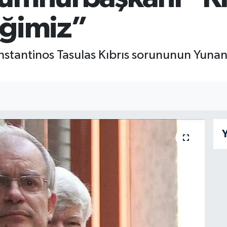
liğimiz”
antinos Tasulas Kıbrıs sorununun Yunan de
I
Y