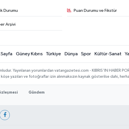
fik Durumu
Puan Durumu ve Fikstür
er Arşivi
.Sayfa
Güney Kıbrıs
Türkiye
Dünya
Spor
Kültür-Sanat
Y
umludur. Yayınlanan yorumlardan vatangazetesi.com - KIBRIS'IN HABER PORTA
, köşe yazıları ve fotoğraflar izin alınmaksızın kaynak gösterilse dahi, he
Sözleşmesi
Gündem