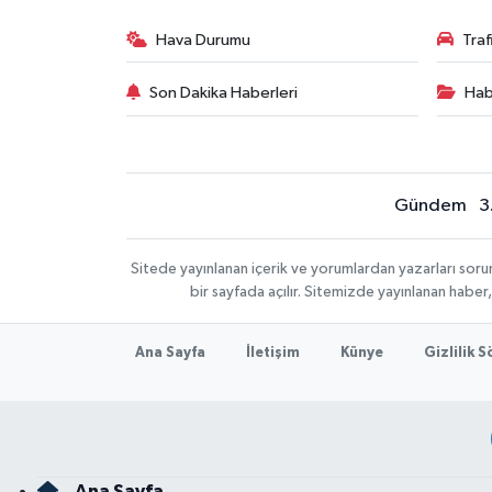
Hava Durumu
Tra
Son Dakika Haberleri
Hab
Gündem
3
Sitede yayınlanan içerik ve yorumlardan yazarları sor
bir sayfada açılır. Sitemizde yayınlanan haber
Ana Sayfa
İletişim
Künye
Gizlilik 
Ana Sayfa