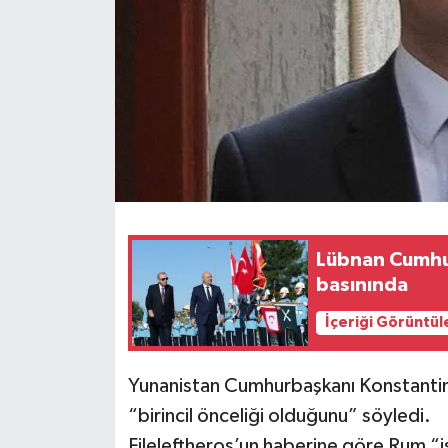
Lübnan Cumhur
basınında
İçeriği Görüntül
Yunanistan Cumhurbaşkanı Konstantino
“birincil önceliği olduğunu” söyledi.
Fileleftheros’un haberine göre Rum “iş