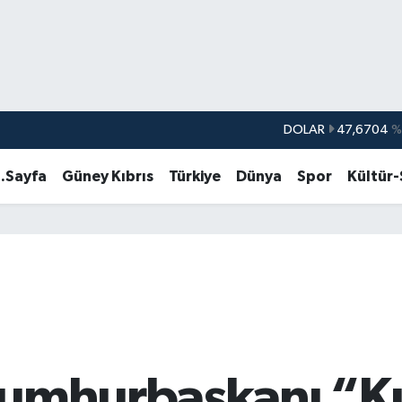
DOLAR
47,6704
%
EURO
55,0406
%-0.
.Sayfa
Güney Kıbrıs
Türkiye
Dünya
Spor
Kültür
STERLİN
64,2143
%
GRAM ALTIN
6510.40
%0.4
BİST100
13.799
%7
BITCOIN
64.225,61
%-0.
umhurbaşkanı “Kı