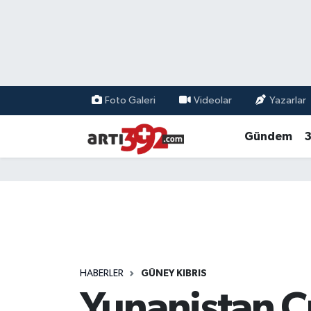
Foto Galeri
Videolar
Yazarlar
Gündem
3
HABERLER
GÜNEY KIBRIS
Yunanistan C