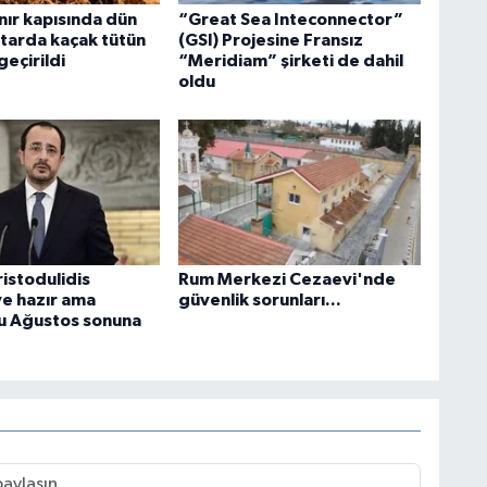
nır kapısında dün
“Great Sea Inteconnector”
tarda kaçak tütün
(GSI) Projesine Fransız
geçirildi
“Meridiam” şirketi de dahil
oldu
ristodulidis
Rum Merkezi Cezaevi'nde
e hazır ama
güvenlik sorunları...
u Ağustos sonuna