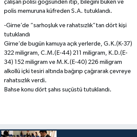
çalışan polisi göğsünden itip, bileğini büken ve
polis memuruna küfreden S.A. tutuklandı.
-Girne’de “sarhoşluk ve rahatsızlık”tan dört kişi
tutuklandı
Girne’de bugün kamuya açık yerlerde, G.K.(K-37)
322 miligram, C.M.(E-44) 211 miligram, K.D.(E-
34) 152 miligram ve M.K.(E-40) 226 miligram
alkollü içki tesiri altında bağırıp çağırarak çevreye
rahatsızlık verdi.
Bahse konu dört şahıs suçüstü tutuklandı.