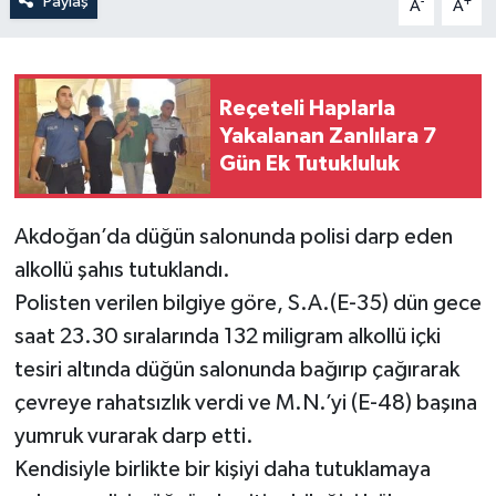
Paylaş
-
+
A
A
Reçeteli Haplarla
Yakalanan Zanlılara 7
Gün Ek Tutukluluk
Akdoğan’da düğün salonunda polisi darp eden
alkollü şahıs tutuklandı.
Polisten verilen bilgiye göre, S.A.(E-35) dün gece
saat 23.30 sıralarında 132 miligram alkollü içki
tesiri altında düğün salonunda bağırıp çağırarak
çevreye rahatsızlık verdi ve M.N.’yi (E-48) başına
yumruk vurarak darp etti.
Kendisiyle birlikte bir kişiyi daha tutuklamaya