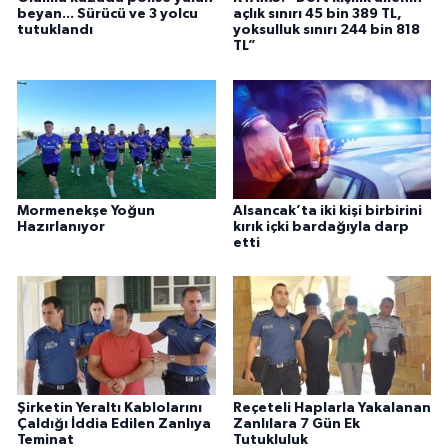
beyan... Sürücü ve 3 yolcu
açlık sınırı 45 bin 389 TL,
tutuklandı
yoksulluk sınırı 244 bin 818
TL”
Mormenekşe Yoğun
Alsancak’ta iki kişi birbirini
Hazırlanıyor
kırık içki bardağıyla darp
etti
Şirketin Yeraltı Kablolarını
Reçeteli Haplarla Yakalanan
Çaldığı İddia Edilen Zanlıya
Zanlılara 7 Gün Ek
Teminat
Tutukluluk