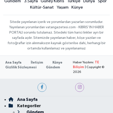
Gündem
3.Sayfa
Güney Kıbrıs
Türkiye
Dünya
Spor
Kültür-Sanat
Yaşam
Künye
Sitede yayınlanan içerik ve yorumlardan yazarları sorumludur.
Yayınlanan yorumlardan vatangazetesi.com - KIBRIS'IN HABER
PORTALI sorumlu tutulamaz. Sitedeki tüm harici linkler ayrı bir
sayfada açılır. Sitemizde yayınlanan haber, köşe yazıları ve
fotoğraflar izin alınmaksızın kaynak gösterilse dahi, herhangi bir
ortamda kullanılamaz ve yayınlanamaz
Haber Yazılımı:
TE
Ana Sayfa
İletişim
Künye
Bilişim
| Copyright ©
Gizlilik Sözleşmesi
Gündem
2026
Ana Sayfa
Kategoriler
Gündem