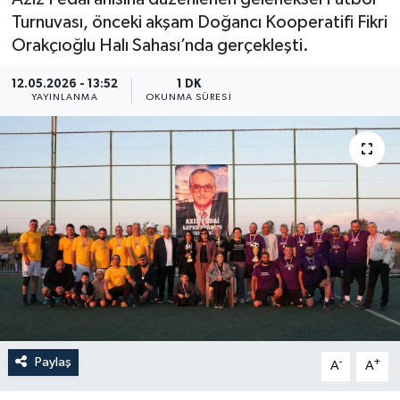
Turnuvası, önceki akşam Doğancı Kooperatifi Fikri
Orakçıoğlu Halı Sahası’nda gerçekleşti.
12.05.2026 - 13:52
1 DK
YAYINLANMA
OKUNMA SÜRESI
Paylaş
-
+
A
A