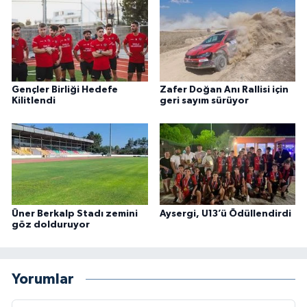
Gençler Birliği Hedefe
Zafer Doğan Anı Rallisi için
Kilitlendi
geri sayım sürüyor
Üner Berkalp Stadı zemini
Aysergi, U13’ü Ödüllendirdi
göz dolduruyor
Yorumlar