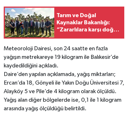
Tarım ve Doğal
Kaynaklar Bakanlığı:
“Zararlılara karşı doğal
mücadelede büyük
ilerleme sağlandı”
Meteoroloji Dairesi, son 24 saatte en fazla
yağışın metrekareye 19 kilogram ile Balıkesir’de
kaydedildiğini açıkladı.
Daire’den yapılan açıklamada, yağış miktarları;
Ercan’da 18, Gönyeli ile Yakın Doğu Üniversitesi 7,
Alayköy 5 ve Pile’de 4 kilogram olarak ölçüldü.
Yağış alan diğer bölgelerde ise, 0,1 ile 1 kilogram
arasında yağış ölçüldüğü belirtildi.