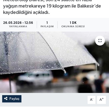
yağışın metrekareye 19 kilogram ile Balıkesir’de
kaydedildiğini açıkladı.
26.05.2026 - 12:56
1
1 DK
YAYINLANMA
PAYLAŞIM
OKUNMA SÜRESI
Paylaş
-
+
A
A