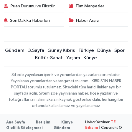
Puan Durumu ve Fikstür
Tüm Manşetler
Son Dakika Haberleri
Haber Arşivi
Gündem
3.Sayfa
Güney Kıbrıs
Türkiye
Dünya
Spor
Kültür-Sanat
Yaşam
Künye
Sitede yayınlanan içerik ve yorumlardan yazarları sorumludur.
Yayınlanan yorumlardan vatangazetesi.com - KIBRIS'IN HABER
PORTALI sorumlu tutulamaz. Sitedeki tüm harici linkler ayrı bir
sayfada açılır. Sitemizde yayınlanan haber, köşe yazıları ve
fotoğraflar izin alınmaksızın kaynak gösterilse dahi, herhangi bir
ortamda kullanılamaz ve yayınlanamaz
Haber Yazılımı:
TE
Ana Sayfa
İletişim
Künye
Bilişim
| Copyright ©
Gizlilik Sözleşmesi
Gündem