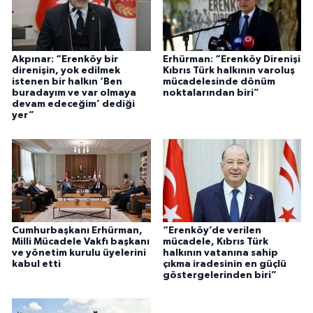
Akpınar: “Erenköy bir
Erhürman: “Erenköy Direnişi
direnişin, yok edilmek
Kıbrıs Türk halkının varoluş
istenen bir halkın ‘Ben
mücadelesinde dönüm
buradayım ve var olmaya
noktalarından biri”
devam edeceğim’ dediği
yer”
Cumhurbaşkanı Erhürman,
“Erenköy’de verilen
Milli Mücadele Vakfı başkanı
mücadele, Kıbrıs Türk
ve yönetim kurulu üyelerini
halkının vatanına sahip
kabul etti
çıkma iradesinin en güçlü
göstergelerinden biri”