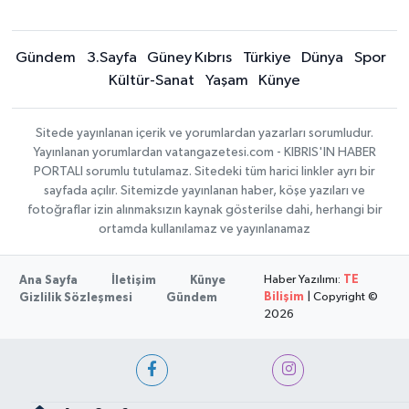
Gündem
3.Sayfa
Güney Kıbrıs
Türkiye
Dünya
Spor
Kültür-Sanat
Yaşam
Künye
Sitede yayınlanan içerik ve yorumlardan yazarları sorumludur.
Yayınlanan yorumlardan vatangazetesi.com - KIBRIS'IN HABER
PORTALI sorumlu tutulamaz. Sitedeki tüm harici linkler ayrı bir
sayfada açılır. Sitemizde yayınlanan haber, köşe yazıları ve
fotoğraflar izin alınmaksızın kaynak gösterilse dahi, herhangi bir
ortamda kullanılamaz ve yayınlanamaz
Haber Yazılımı:
TE
Ana Sayfa
İletişim
Künye
Bilişim
| Copyright ©
Gizlilik Sözleşmesi
Gündem
2026