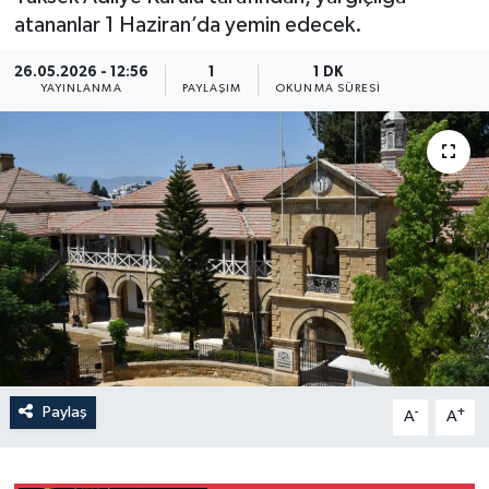
atananlar 1 Haziran’da yemin edecek.
26.05.2026 - 12:56
1
1 DK
YAYINLANMA
PAYLAŞIM
OKUNMA SÜRESI
Paylaş
-
+
A
A