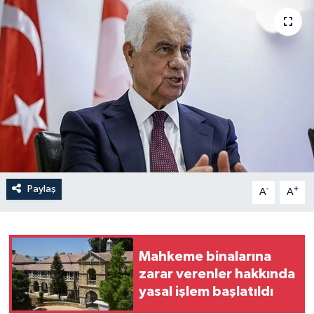
Paylaş
-
+
A
A
Mahkeme binalarına
zarar verenler hakkında
yasal işlem başlatıldı