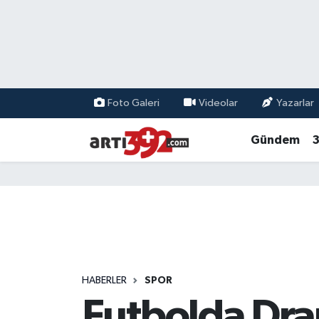
Foto Galeri
Videolar
Yazarlar
Gündem
3
HABERLER
SPOR
Futbolda Dra