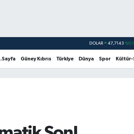
DOLAR
47,7143
%0.1
EURO
55,0317
%-0.0
.Sayfa
Güney Kıbrıs
Türkiye
Dünya
Spor
Kültür
STERLİN
64,2463
%0.0
GRAM ALTIN
6574.81
%1.4
BİST100
13.799
%7
BITCOIN
64.360,53
%-0.7
matik Son!