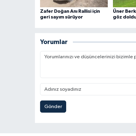
Zafer Doğan Anı Rallisi için
Üner Berk
geri sayım sürüyor
göz dold
Yorumlar
Gönder