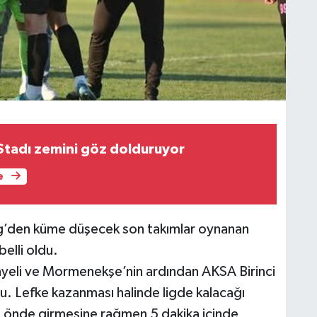
Stadı zemini göz dolduruyor
e
ig’den küme düşecek son takımlar oynanan
elli oldu.
yeli ve Mormenekşe’nin ardından AKSA Birinci
. Lefke kazanması halinde ligde kalacağı
 önde girmesine rağmen 5 dakika içinde