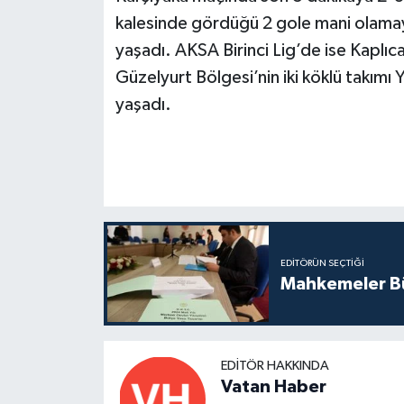
kalesinde gördüğü 2 gole mani olama
yaşadı. AKSA Birinci Lig’de ise Kaplı
Güzelyurt Bölgesi’nin iki köklü takımı
yaşadı.
EDITÖRÜN SEÇTIĞI
Mahkemeler Bü
EDITÖR HAKKINDA
Vatan Haber