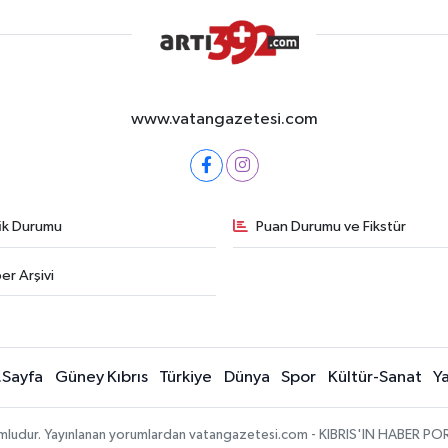
www.vatangazetesi.com
fik Durumu
Puan Durumu ve Fikstür
er Arşivi
.Sayfa
Güney Kıbrıs
Türkiye
Dünya
Spor
Kültür-Sanat
Y
umludur. Yayınlanan yorumlardan vatangazetesi.com - KIBRIS'IN HABER PORTA