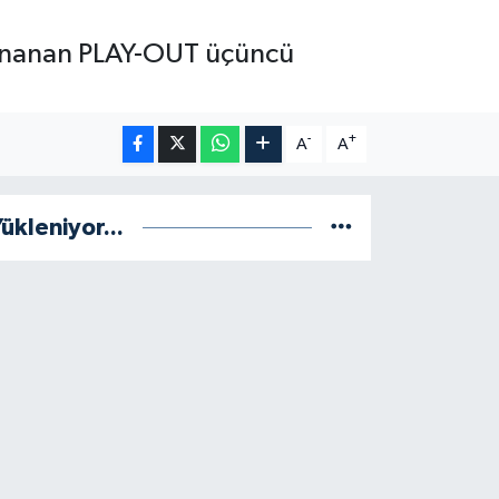
oynanan PLAY-OUT üçüncü
-
+
A
A
ükleniyor...