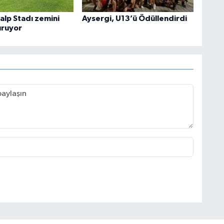
alp Stadı zemini
Aysergi, U13’ü Ödüllendirdi
uruyor