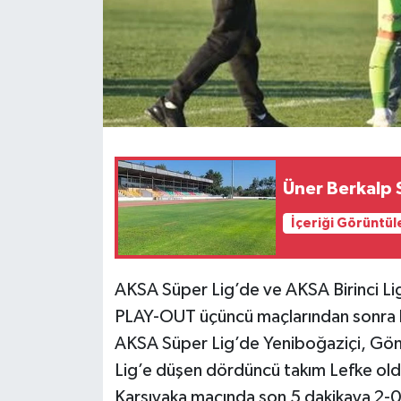
Üner Berkalp 
İçeriği Görüntül
AKSA Süper Lig’de ve AKSA Birinci L
PLAY-OUT üçüncü maçlarından sonra b
AKSA Süper Lig’de Yeniboğaziçi, Gön
Lig’e düşen dördüncü takım Lefke oldu
Karşıyaka maçında son 5 dakikaya 2-0