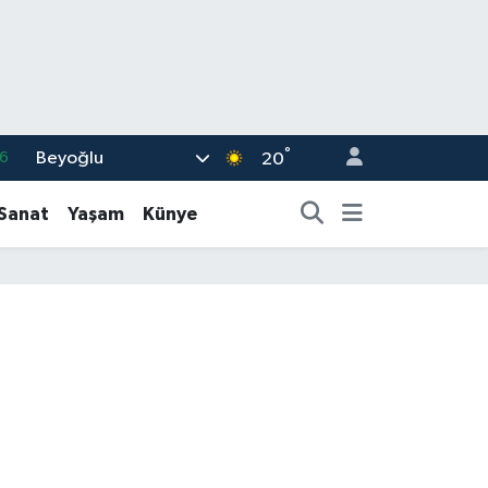
°
Beyoğlu
6
20
2
-Sanat
Yaşam
Künye
7
4
0
6