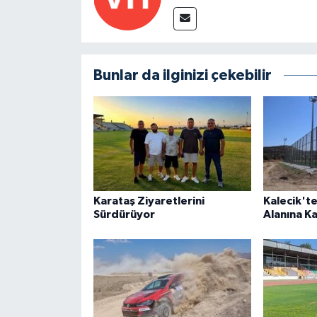
Bunlar da ilginizi çekebilir
Karataş Ziyaretlerini
Kalecik't
Sürdürüyor
Alanına K