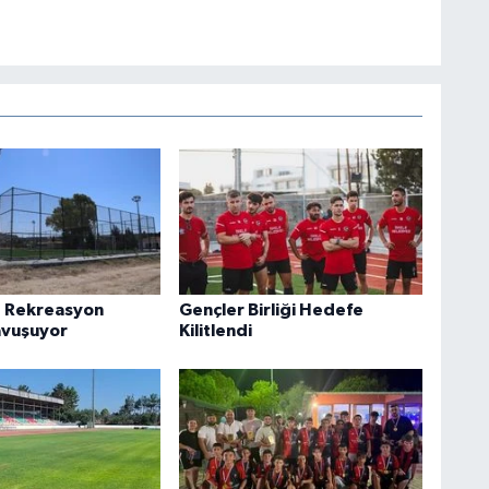
e Rekreasyon
Gençler Birliği Hedefe
avuşuyor
Kilitlendi