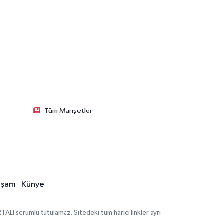
Tüm Manşetler
aşam
Künye
LI sorumlu tutulamaz. Sitedeki tüm harici linkler ayrı