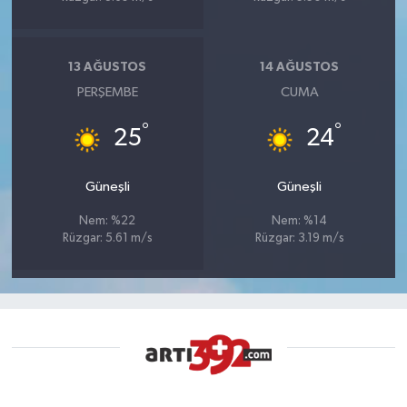
13 AĞUSTOS
14 AĞUSTOS
PERŞEMBE
CUMA
°
°
25
24
Güneşli
Güneşli
Nem: %22
Nem: %14
Rüzgar: 5.61 m/s
Rüzgar: 3.19 m/s