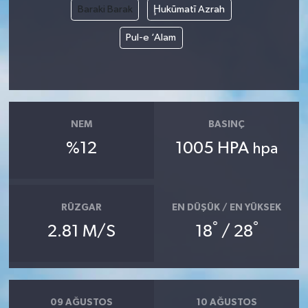
Baraki Barak
Ḩukūmatī Azrah
Pul-e ‘Alam
NEM
BASINÇ
%12
1005 HPA
hpa
RÜZGAR
EN DÜŞÜK / EN YÜKSEK
°
°
2.81 M/S
18
/ 28
09 AĞUSTOS
10 AĞUSTOS