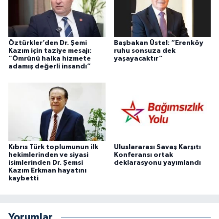
Öztürkler’den Dr. Şemi
Başbakan Üstel: “Erenköy
Kazım için taziye mesajı:
ruhu sonsuza dek
“Ömrünü halka hizmete
yaşayacaktır”
adamış değerli insandı”
Kıbrıs Türk toplumunun ilk
Uluslararası Savaş Karşıtı
hekimlerinden ve siyasi
Konferansı ortak
isimlerinden Dr. Şemsi
deklarasyonu yayımlandı
Kazım Erkman hayatını
kaybetti
Yorumlar