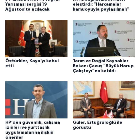
Yarışması sergisi 19
eleştirdi: "Harcamalar
Ağustos’ta açılacak
kamuoyuyla paylaşılmalı"
Öztürkler, Kaya’yı kabul
Tarım ve Doğal Kaynaklar
etti
Bakanı Çavuş “Büyük Harup
Çalıştayı”na katıldı
HP’den güvenlik, çalışma
Güler, Ertuğruloğlu ile
izinleri ve yurttaşlık
görüştü
uygulamalarına ilişkin
öneriler