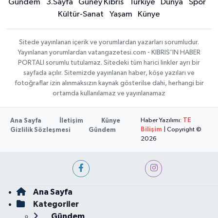
Gündem
3.Sayfa
Güney Kıbrıs
Türkiye
Dünya
Spor
Kültür-Sanat
Yaşam
Künye
Sitede yayınlanan içerik ve yorumlardan yazarları sorumludur.
Yayınlanan yorumlardan vatangazetesi.com - KIBRIS'IN HABER
PORTALI sorumlu tutulamaz. Sitedeki tüm harici linkler ayrı bir
sayfada açılır. Sitemizde yayınlanan haber, köşe yazıları ve
fotoğraflar izin alınmaksızın kaynak gösterilse dahi, herhangi bir
ortamda kullanılamaz ve yayınlanamaz
Haber Yazılımı:
TE
Ana Sayfa
İletişim
Künye
Bilişim
| Copyright ©
Gizlilik Sözleşmesi
Gündem
2026
Ana Sayfa
Kategoriler
Gündem