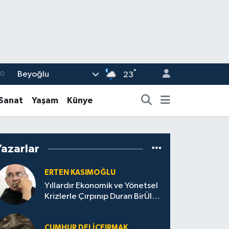
°
Beyoğlu
0
23
08
-Sanat
Yaşam
Künye
0
12
Yazarlar
0
16
ERTEN KASIMOĞLU
Yıllardır Ekonomik ve Yönetsel
Krizlerle Çırpınıp Duran BirÜlke
Olduk!
CUMHUR DELICEIRMAK