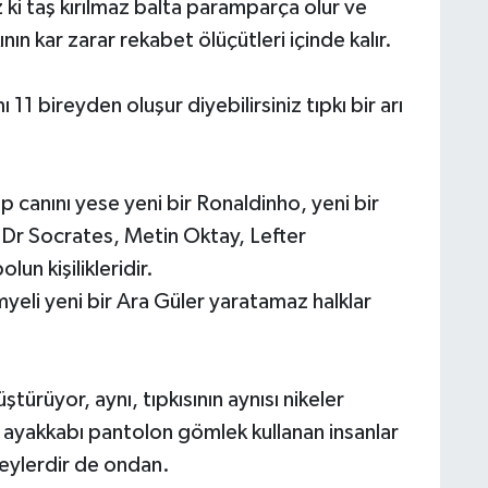
 ki taş kırılmaz balta paramparça olur ve
n kar zarar rekabet ölüçütleri içinde kalır.
ı 11 bireyden oluşur diyebilirsiniz tıpkı bir arı
 canını yese yeni bir Ronaldinho, yeni bir
r Dr Socrates, Metin Oktay, Lefter
un kişilikleridir.
imyeli yeni bir Ara Güler yaratamaz halklar
ürüyor, aynı, tıpkısının aynısı nikeler
k ayakkabı pantolon gömlek kullanan insanlar
reylerdir de ondan.