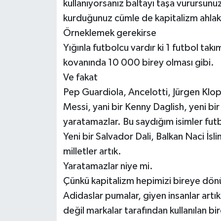
kullanıyorsanız baltayı taşa vurursunuz
kurduğunuz cümle de kapitalizm ahlakını
Örneklemek gerekirse
Yığınla futbolcu vardır ki 1 futbol takım
kovanında 10 000 birey olması gibi.
Ve fakat
Pep Guardiola, Ancelotti, Jürgen Klopp
Messi, yani bir Kenny Daglish, yeni bi
yaratamazlar. Bu saydığım isimler futbol
Yeni bir Salvador Dali, Balkan Naci İsl
milletler artık.
Yaratamazlar niye mi.
Çünkü kapitalizm hepimizi bireye dönüşt
Adidaslar pumalar, giyen insanlar artı
değil markalar tarafından kullanılan bi