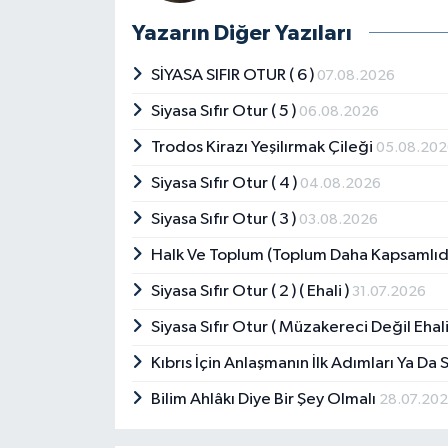
Yazarın Diğer Yazıları
SİYASA SIFIR OTUR ( 6 )
07.08.2026
Siyasa Sıfır Otur ( 5 )
06.08.2026
Trodos Kirazı Yeşilırmak Çileği
05.08.20
Siyasa Sıfır Otur ( 4 )
04.08.2026
Siyasa Sıfır Otur ( 3 )
03.08.2026
Halk Ve Toplum (Toplum Daha Kapsamlıd
Siyasa Sıfır Otur ( 2 ) ( Ehali )
31.07.2026
Siyasa Sıfır Otur ( Müzakereci Değil Ehali
Kıbrıs İçin Anlaşmanın İlk Adımları Ya D
Bilim Ahlâkı Diye Bir Şey Olmalı
28.07.20