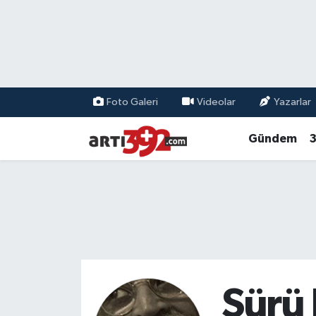
Foto Galeri
Videolar
Yazarlar
Gündem
3
Sürü