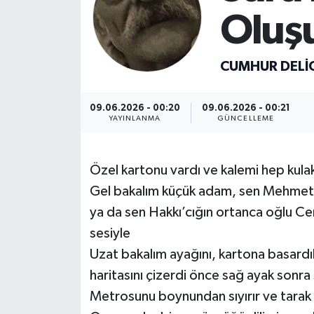
Oluş
CUMHUR DELI
09.06.2026 - 00:20
09.06.2026 - 00:21
YAYINLANMA
GÜNCELLEME
Özel kartonu vardı ve kalemi hep kul
Gel bakalım küçük adam, sen Mehmet’i
ya da sen Hakkı’cığın ortanca oğlu Cem
sesiyle
Uzat bakalım ayağını, kartona basardık
haritasını çizerdi önce sağ ayak sonra
Metrosunu boynundan sıyırır ve tarak ke