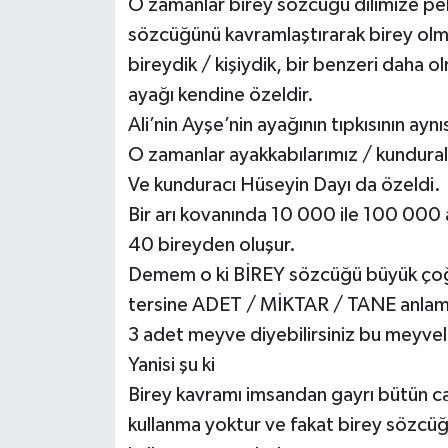
O zamanlar birey sözcüğü dilimize pele
sözcüğünü kavramlaştırarak birey olmak
bireydik / kişiydik, bir benzeri daha ol
ayağı kendine özeldir.
Ali’nin Ayşe’nin ayağının tıpkısının ay
O zamanlar ayakkabılarımız / kundural
Ve kunduracı Hüseyin Dayı da özeldi.
Bir arı kovanında 10 000 ile 100 000 a
40 bireyden oluşur.
Demem o ki BİREY sözcüğü büyük çoğu
tersine ADET / MİKTAR / TANE anlamın
3 adet meyve diyebilirsiniz bu meyvele
Yanisi şu ki
Birey kavramı imsandan gayrı bütün canlı
kullanma yoktur ve fakat birey sözcüğü