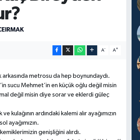
ur?
CEIRMAK
-
+
A
A
ak arkasında metrosu da hep boynundaydı.
n sucu Mehmet’in en küçük oğlu değil misin
al değil misin diye sorar ve eklerdi güleç
 ve kulağının ardındaki kalemi alır ayağımızın
 sol ayağımızın.
miklerimizin genişliğini alırdı.