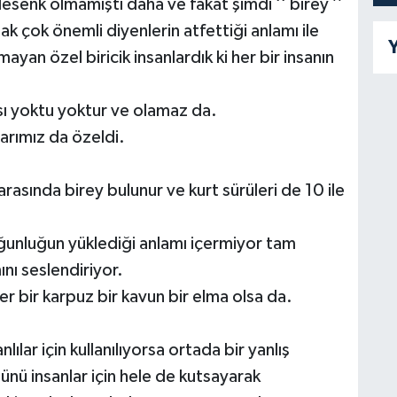
senk olmamıştı daha ve fakat şimdi ‘‘ birey ’’
 çok önemli diyenlerin atfettiği anlamı ile
Y
mayan özel biricik insanlardık ki her bir insanın
nısı yoktu yoktur ve olamaz da.
arımız da özeldi.
rasında birey bulunur ve kurt sürüleri de 10 ile
nluğun yüklediği anlamı içermiyor tam
ı seslendiriyor.
r bir karpuz bir kavun bir elma olsa da.
lar için kullanılıyorsa ortada bir yanlış
nü insanlar için hele de kutsayarak