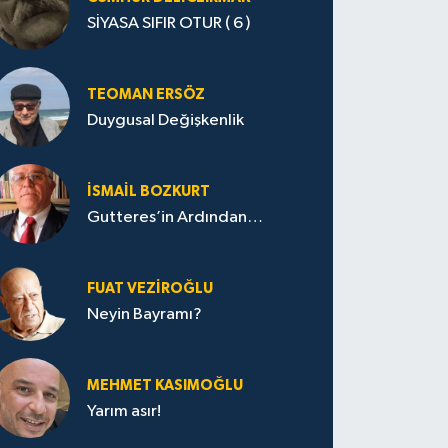
SİYASA SIFIR OTUR ( 6 )
TEOMAN ERSÖZ
Duygusal Değişkenlik
İSMAIL BOZKURT
Gutteres’in Ardından…
FUAT VEZIROĞLU
Neyin Bayramı?
MEHMET KASIMOĞLU
Yarım asır!