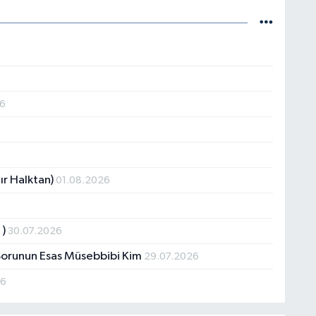
26
ır Halktan)
01.08.2026
 )
30.07.2026
a Sorunun Esas Müsebbibi Kim
29.07.2026
26