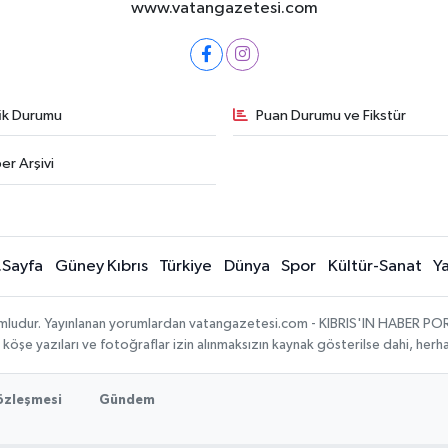
www.vatangazetesi.com
fik Durumu
Puan Durumu ve Fikstür
er Arşivi
.Sayfa
Güney Kıbrıs
Türkiye
Dünya
Spor
Kültür-Sanat
Y
umludur. Yayınlanan yorumlardan vatangazetesi.com - KIBRIS'IN HABER PORTA
, köşe yazıları ve fotoğraflar izin alınmaksızın kaynak gösterilse dahi, he
Sözleşmesi
Gündem