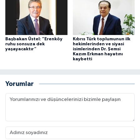
Başbakan Üstel: “Erenköy
Kıbrıs Türk toplumunun ilk
ruhu sonsuza dek
hekimlerinden ve siyasi
yaşayacaktır”
isimlerinden Dr. Şemsi
Kazım Erkman hayatını
kaybetti
Yorumlar