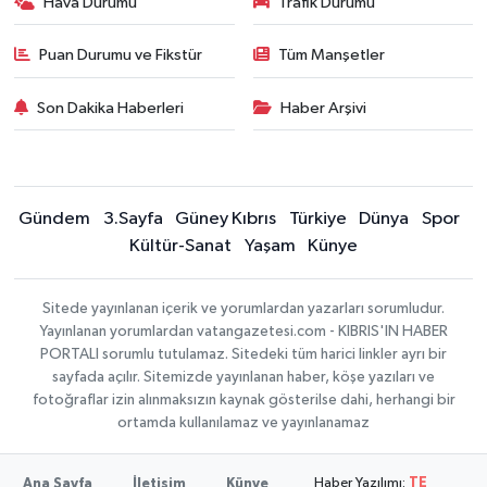
Hava Durumu
Trafik Durumu
Puan Durumu ve Fikstür
Tüm Manşetler
Son Dakika Haberleri
Haber Arşivi
Gündem
3.Sayfa
Güney Kıbrıs
Türkiye
Dünya
Spor
Kültür-Sanat
Yaşam
Künye
Sitede yayınlanan içerik ve yorumlardan yazarları sorumludur.
Yayınlanan yorumlardan vatangazetesi.com - KIBRIS'IN HABER
PORTALI sorumlu tutulamaz. Sitedeki tüm harici linkler ayrı bir
sayfada açılır. Sitemizde yayınlanan haber, köşe yazıları ve
fotoğraflar izin alınmaksızın kaynak gösterilse dahi, herhangi bir
ortamda kullanılamaz ve yayınlanamaz
Haber Yazılımı:
TE
Ana Sayfa
İletişim
Künye