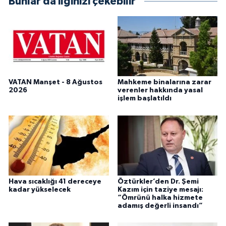
Bunlar da ilginizi çekebilir
VATAN Manşet - 8 Ağustos
Mahkeme binalarına zarar
2026
verenler hakkında yasal
işlem başlatıldı
Hava sıcaklığı 41 dereceye
Öztürkler’den Dr. Şemi
kadar yükselecek
Kazım için taziye mesajı:
“Ömrünü halka hizmete
adamış değerli insandı”