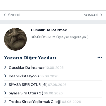
ÖNCEKI
SONRAKI
Cumhur Deliceırmak
DÜŞÜNÜYORUM Öyleyse engelleyin :)
Yazarın Diğer Yazıları
Çocuklar Da İnsandır
10.08.2026
İnsanlık İstasyonu
08.08.2026
SİYASA SIFIR OTUR ( 6 )
07.08.2026
Siyasa Sıfır Otur ( 5 )
06.08.2026
Trodos Kirazı Yeşilırmak Çileği
05.08.2026