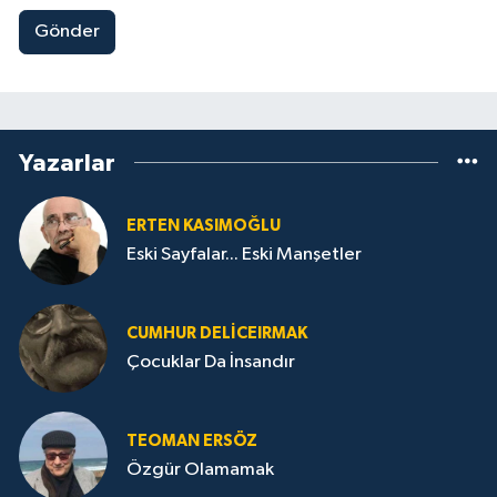
Gönder
Yazarlar
ERTEN KASIMOĞLU
Eski Sayfalar... Eski Manşetler
CUMHUR DELICEIRMAK
Çocuklar Da İnsandır
TEOMAN ERSÖZ
Özgür Olamamak