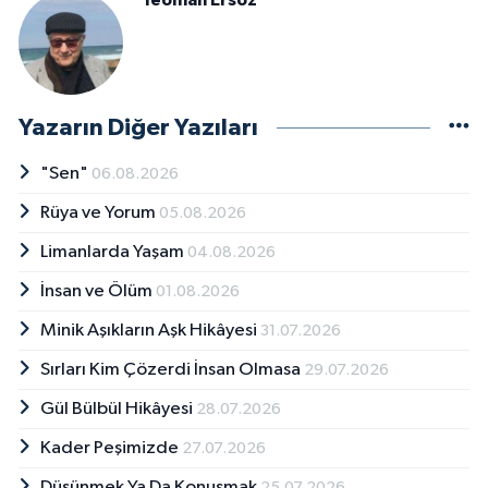
Teoman Ersöz
Yazarın Diğer Yazıları
"Sen"
06.08.2026
Rüya ve Yorum
05.08.2026
Limanlarda Yaşam
04.08.2026
İnsan ve Ölüm
01.08.2026
Minik Aşıkların Aşk Hikâyesi
31.07.2026
Sırları Kim Çözerdi İnsan Olmasa
29.07.2026
Gül Bülbül Hikâyesi
28.07.2026
Kader Peşimizde
27.07.2026
Düşünmek Ya Da Konuşmak
25.07.2026