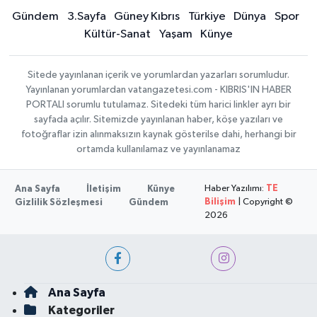
Gündem
3.Sayfa
Güney Kıbrıs
Türkiye
Dünya
Spor
Kültür-Sanat
Yaşam
Künye
Sitede yayınlanan içerik ve yorumlardan yazarları sorumludur.
Yayınlanan yorumlardan vatangazetesi.com - KIBRIS'IN HABER
PORTALI sorumlu tutulamaz. Sitedeki tüm harici linkler ayrı bir
sayfada açılır. Sitemizde yayınlanan haber, köşe yazıları ve
fotoğraflar izin alınmaksızın kaynak gösterilse dahi, herhangi bir
ortamda kullanılamaz ve yayınlanamaz
Haber Yazılımı:
TE
Ana Sayfa
İletişim
Künye
Bilişim
| Copyright ©
Gizlilik Sözleşmesi
Gündem
2026
Ana Sayfa
Kategoriler