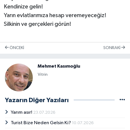
Kendinize gelin!
Yarın evlatlarımıza hesap veremeyeceğiz!
Silkinin ve gerçekleri görün!
ÖNCEKI
SONRAKI
Mehmet Kasımoğlu
Vitrin
Yazarın Diğer Yazıları
Yarım asır!
23.07.2026
Turist Bize Neden Gelsin Ki?
10.07.2026