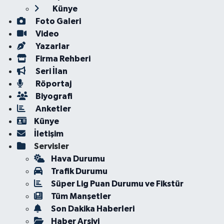
Künye
Foto Galeri
Video
Yazarlar
Firma Rehberi
Seri İlan
Röportaj
Biyografi
Anketler
Künye
İletişim
Servisler
Hava Durumu
Trafik Durumu
Süper Lig Puan Durumu ve Fikstür
Tüm Manşetler
Son Dakika Haberleri
Haber Arşivi