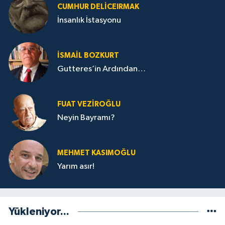
CUMHUR DELICEIRMAK
İnsanlık İstasyonu
İSMAIL BOZKURT
Gutteres’in Ardından…
FUAT VEZIROĞLU
Neyin Bayramı?
MEHMET KASIMOĞLU
Yarım asır!
Yükleniyor...