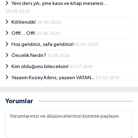
Yeni ders yılı, yine kaos ve kitap meselesi…
29.08.2023
Kilitlendik!
26.06.2020
Offf… Off!
23.06.2020
Hoş geldiniz, safa geldiniz!
16.04.2020
Öncelik Nedir?
31.03.2020
Kim olduğunu bileceksin!
05.07.2019
Yaşasın Kuzey Kıbrıs, yaşasın VATAN...
03.05.2019
Yorumlar