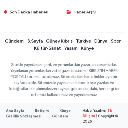
Son Dakika Haberleri
Haber Arşivi
Gündem
3.Sayfa
Güney Kıbrıs
Türkiye
Dünya
Spor
Kültür-Sanat
Yaşam
Künye
Sitede yayınlanan içerik ve yorumlardan yazarları sorumludur.
Yayınlanan yorumlardan vatangazetesi.com - KIBRIS'IN HABER
PORTALI sorumlu tutulamaz. Sitedeki tüm harici linkler ayrı bir
sayfada açılır. Sitemizde yayınlanan haber, köşe yazıları ve
fotoğraflar izin alınmaksızın kaynak gösterilse dahi, herhangi bir
ortamda kullanılamaz ve yayınlanamaz
Haber Yazılımı:
TE
Ana Sayfa
İletişim
Künye
Bilişim
| Copyright ©
Gizlilik Sözleşmesi
Gündem
2026