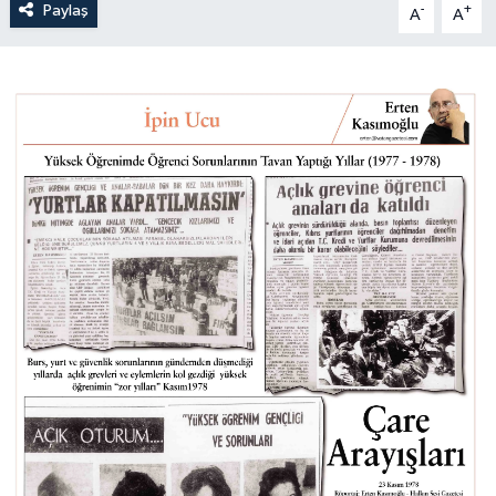
Paylaş
-
+
A
A