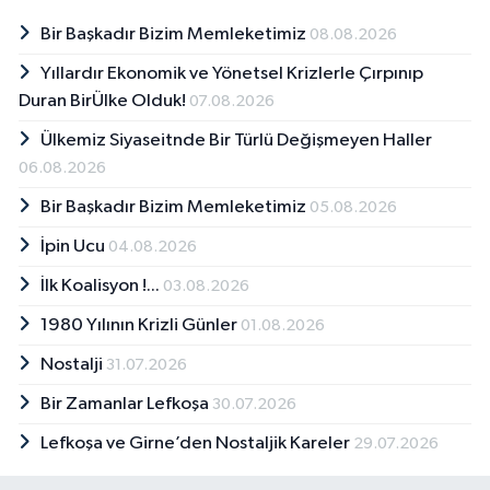
Bir Başkadır Bizim Memleketimiz
08.08.2026
Yıllardır Ekonomik ve Yönetsel Krizlerle Çırpınıp
Duran BirÜlke Olduk!
07.08.2026
Ülkemiz Siyaseitnde Bir Türlü Değişmeyen Haller
06.08.2026
Bir Başkadır Bizim Memleketimiz
05.08.2026
İpin Ucu
04.08.2026
İlk Koalisyon !...
03.08.2026
1980 Yılının Krizli Günler
01.08.2026
Nostalji
31.07.2026
Bir Zamanlar Lefkoşa
30.07.2026
Lefkoşa ve Girne’den Nostaljik Kareler
29.07.2026