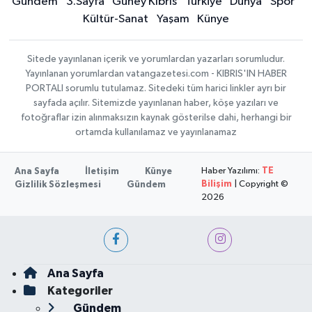
Gündem
3.Sayfa
Güney Kıbrıs
Türkiye
Dünya
Spor
Kültür-Sanat
Yaşam
Künye
Sitede yayınlanan içerik ve yorumlardan yazarları sorumludur.
Yayınlanan yorumlardan vatangazetesi.com - KIBRIS'IN HABER
PORTALI sorumlu tutulamaz. Sitedeki tüm harici linkler ayrı bir
sayfada açılır. Sitemizde yayınlanan haber, köşe yazıları ve
fotoğraflar izin alınmaksızın kaynak gösterilse dahi, herhangi bir
ortamda kullanılamaz ve yayınlanamaz
Haber Yazılımı:
TE
Ana Sayfa
İletişim
Künye
Bilişim
| Copyright ©
Gizlilik Sözleşmesi
Gündem
2026
Ana Sayfa
Kategoriler
Gündem