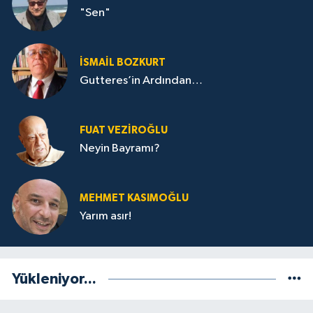
"Sen"
İSMAIL BOZKURT
Gutteres’in Ardından…
FUAT VEZIROĞLU
Neyin Bayramı?
MEHMET KASIMOĞLU
Yarım asır!
Yükleniyor...