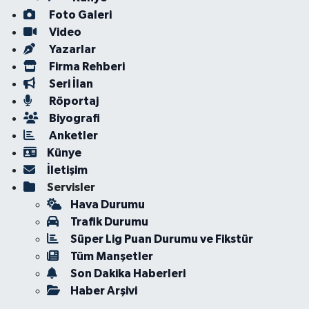
Foto Galeri
Video
Yazarlar
Firma Rehberi
Seri İlan
Röportaj
Biyografi
Anketler
Künye
İletişim
Servisler
Hava Durumu
Trafik Durumu
Süper Lig Puan Durumu ve Fikstür
Tüm Manşetler
Son Dakika Haberleri
Haber Arşivi