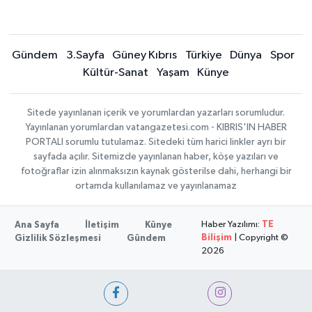
Gündem
3.Sayfa
Güney Kıbrıs
Türkiye
Dünya
Spor
Kültür-Sanat
Yaşam
Künye
Sitede yayınlanan içerik ve yorumlardan yazarları sorumludur.
Yayınlanan yorumlardan vatangazetesi.com - KIBRIS'IN HABER
PORTALI sorumlu tutulamaz. Sitedeki tüm harici linkler ayrı bir
sayfada açılır. Sitemizde yayınlanan haber, köşe yazıları ve
fotoğraflar izin alınmaksızın kaynak gösterilse dahi, herhangi bir
ortamda kullanılamaz ve yayınlanamaz
Haber Yazılımı:
TE
Ana Sayfa
İletişim
Künye
Bilişim
| Copyright ©
Gizlilik Sözleşmesi
Gündem
2026