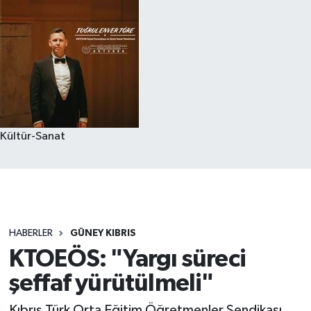
Kültür-Sanat
HABERLER
GÜNEY KIBRIS
KTOEÖS: "Yargı süreci
şeffaf yürütülmeli"
Kıbrıs Türk Orta Eğitim Öğretmenler Sendikası