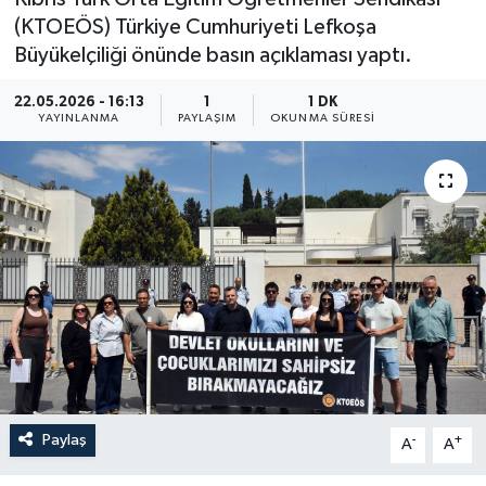
(KTOEÖS) Türkiye Cumhuriyeti Lefkoşa
Büyükelçiliği önünde basın açıklaması yaptı.
22.05.2026 - 16:13
1
1 DK
YAYINLANMA
PAYLAŞIM
OKUNMA SÜRESI
Paylaş
-
+
A
A