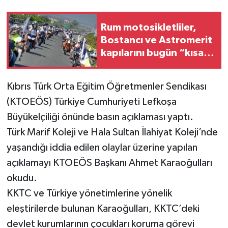
Rum motosikletliler,
Bostancı ve Astromerit
kapılarını bugün “kısa
süreliğine kapatacak”
Kıbrıs Türk Orta Eğitim Öğretmenler Sendikası
(KTOEÖS) Türkiye Cumhuriyeti Lefkoşa
Büyükelçiliği önünde basın açıklaması yaptı.
Türk Marif Koleji ve Hala Sultan İlahiyat Koleji’nde
yaşandığı iddia edilen olaylar üzerine yapılan
açıklamayı KTOEÖS Başkanı Ahmet Karaoğulları
okudu.
KKTC ve Türkiye yönetimlerine yönelik
eleştirilerde bulunan Karaoğulları, KKTC’deki
devlet kurumlarının çocukları koruma görevi