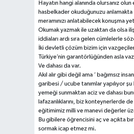
Hayatın hangi alanında olursanız olun
hasbelkader okuduğunuzu anlamakta d
meramınızı anlatabilecek konuşma yeti
Okumak yazmak ile uzaktan da olsa ili
iddiaları ardı sıra gelen cümlelerle söz
İki devletli çözüm bizim için vazgeçi
Türkiye’nin garantörlüğünden asla va
Ve dahası da var.
Akıl alır gibi değil ama ‘ bağımsız insa
garibesi / ucube tanımlar yapılıyor şu
yemeği sunmaktan aciz ve dahası bunu
lafazanlıklarını, biz konteynerlerde de
eğitimimiz milli ve manevi değerler üz
Bu gibilere öğrencisini aç ve açıkta bıra
sormak icap etmez mi.