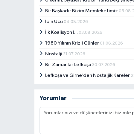
Ülkemiz Siyaseitnde Bir Türlü Değişmey
Bir Başkadır Bizim Memleketimiz
05.08.
İpin Ucu
04.08.2026
İlk Koalisyon !...
03.08.2026
1980 Yılının Krizli Günler
01.08.2026
Nostalji
31.07.2026
Bir Zamanlar Lefkoşa
30.07.2026
Lefkoşa ve Girne’den Nostaljik Kareler
2
Yorumlar