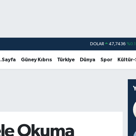
DOLAR
47,7436
%0.1
EURO
55,2510
%0.3
.Sayfa
Güney Kıbrıs
Türkiye
Dünya
Spor
Kültür
STERLİN
64,4811
%0.3
GRAM ALTIN
6660.55
%0.0
BİST100
13.779
%-1
BITCOIN
64.959,79
%1.
le Okuma