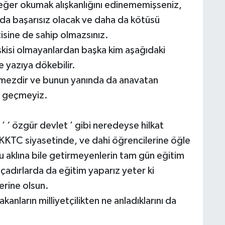
 eğer okumak alışkanlığını edinememişseniz,
a başarısız olacak ve daha da kötüsü
sine de sahip olmazsınız.
şkisi olmayanlardan başka kim aşağıdaki
e yazıya dökebilir.
lemezdir ve bunun yanında da anavatan
z geçmeyiz.
n ’ ‘ özgür devlet ’ gibi neredeyse hilkat
 KKTC siyasetinde, ve dahi öğrencilerine öğle
 aklına bile getirmeyenlerin tam gün eğitim
 çadırlarda da eğitim yaparız yeter ki
erine olsun.
kanların milliyetçilikten ne anladıklarını da