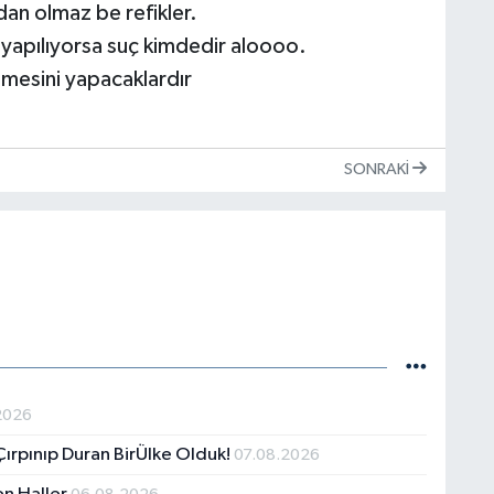
an olmaz be refikler.
a yapılıyorsa suç kimdedir aloooo.
lemesini yapacaklardır
SONRAKI
2026
 Çırpınıp Duran BirÜlke Olduk!
07.08.2026