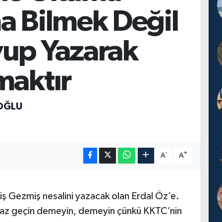
a Bilmek Değil
up Yazarak
maktır
OĞLU
-
+
A
A
ş Gezmiş nesalini yazacak olan Erdal Öz’e.
 vaz geçin demeyin, demeyin çünkü KKTC’nin