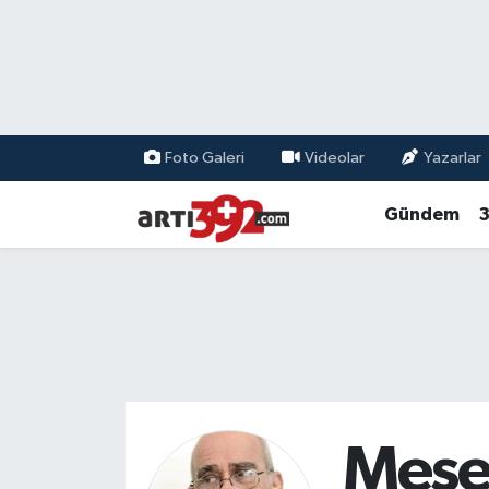
Foto Galeri
Videolar
Yazarlar
Gündem
3
Mese