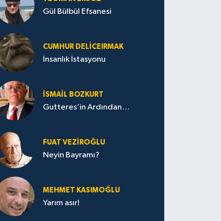
Gül Bülbül Efsanesi
CUMHUR DELICEIRMAK
İnsanlık İstasyonu
İSMAIL BOZKURT
Gutteres’in Ardından…
FUAT VEZIROĞLU
Neyin Bayramı?
MEHMET KASIMOĞLU
Yarım asır!