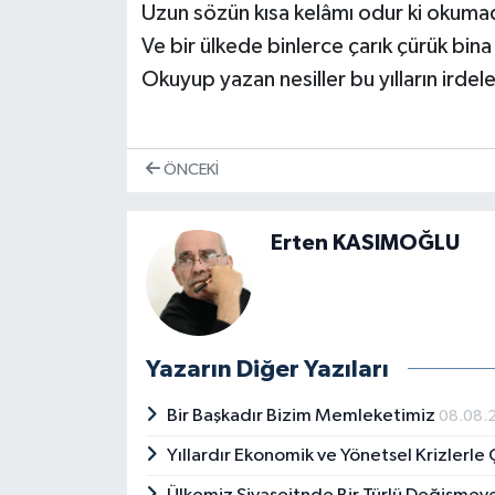
Uzun sözün kısa kelâmı odur ki okumad
Ve bir ülkede binlerce çarık çürük bin
Okuyup yazan nesiller bu yılların irde
ÖNCEKI
Erten KASIMOĞLU
Yazarın Diğer Yazıları
Bir Başkadır Bizim Memleketimiz
08.08.
Yıllardır Ekonomik ve Yönetsel Krizlerle