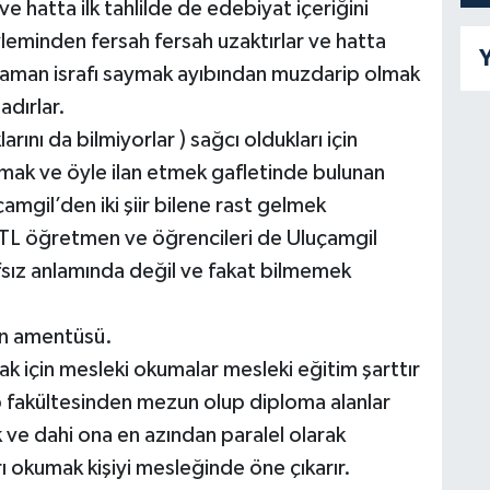
 ve hatta ilk tahlilde de edebiyat içeriğini
minden fersah fersah uzaktırlar ve hatta
Y
zaman israfı saymak ayıbından muzdarip olmak
adırlar.
larını da bilmiyorlar ) sağcı oldukları için
nmak ve öyle ilan etmek gafletinde bulunan
mgil’den iki şiir bilene rast gelmek
 LTL öğretmen ve öğrencileri de Uluçamgil
sız anlamında değil ve fakat bilmemek
ın amentüsü.
k için mesleki okumalar mesleki eğitim şarttır
p fakültesinden mezun olup diploma alanlar
 ve dahi ona en azından paralel olarak
ı okumak kişiyi mesleğinde öne çıkarır.