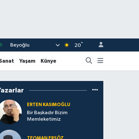
°
Beyoğlu
8
20
2
-Sanat
Yaşam
Künye
8
3
Yazarlar
4
11
ERTEN KASIMOĞLU
Bir Başkadır Bizim
Memleketimiz
TEOMAN ERSÖZ