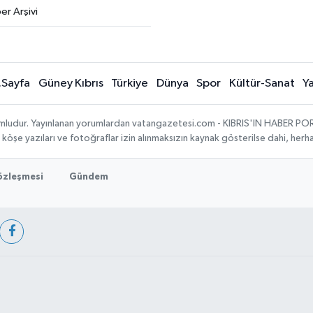
er Arşivi
.Sayfa
Güney Kıbrıs
Türkiye
Dünya
Spor
Kültür-Sanat
Y
umludur. Yayınlanan yorumlardan vatangazetesi.com - KIBRIS'IN HABER PORTA
, köşe yazıları ve fotoğraflar izin alınmaksızın kaynak gösterilse dahi, he
Sözleşmesi
Gündem