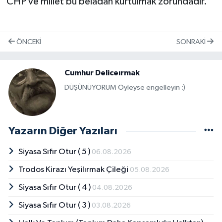
CHP ve millet bu belâdan kurtulmak zorundadır.
ÖNCEKI
SONRAKI
Cumhur Deliceırmak
DÜŞÜNÜYORUM Öyleyse engelleyin :)
Yazarın Diğer Yazıları
Siyasa Sıfır Otur ( 5 )
06.08.2026
Trodos Kirazı Yeşilırmak Çileği
05.08.2026
Siyasa Sıfır Otur ( 4 )
04.08.2026
Siyasa Sıfır Otur ( 3 )
03.08.2026