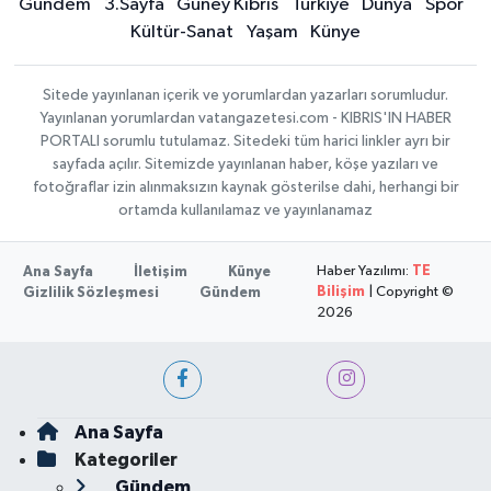
Gündem
3.Sayfa
Güney Kıbrıs
Türkiye
Dünya
Spor
Kültür-Sanat
Yaşam
Künye
Sitede yayınlanan içerik ve yorumlardan yazarları sorumludur.
Yayınlanan yorumlardan vatangazetesi.com - KIBRIS'IN HABER
PORTALI sorumlu tutulamaz. Sitedeki tüm harici linkler ayrı bir
sayfada açılır. Sitemizde yayınlanan haber, köşe yazıları ve
fotoğraflar izin alınmaksızın kaynak gösterilse dahi, herhangi bir
ortamda kullanılamaz ve yayınlanamaz
Haber Yazılımı:
TE
Ana Sayfa
İletişim
Künye
Bilişim
| Copyright ©
Gizlilik Sözleşmesi
Gündem
2026
Ana Sayfa
Kategoriler
Gündem