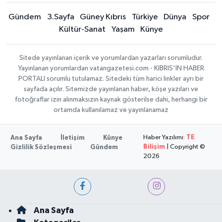
Gündem
3.Sayfa
Güney Kıbrıs
Türkiye
Dünya
Spor
Kültür-Sanat
Yaşam
Künye
Sitede yayınlanan içerik ve yorumlardan yazarları sorumludur.
Yayınlanan yorumlardan vatangazetesi.com - KIBRIS'IN HABER
PORTALI sorumlu tutulamaz. Sitedeki tüm harici linkler ayrı bir
sayfada açılır. Sitemizde yayınlanan haber, köşe yazıları ve
fotoğraflar izin alınmaksızın kaynak gösterilse dahi, herhangi bir
ortamda kullanılamaz ve yayınlanamaz
Haber Yazılımı:
TE
Ana Sayfa
İletişim
Künye
Bilişim
| Copyright ©
Gizlilik Sözleşmesi
Gündem
2026
Ana Sayfa