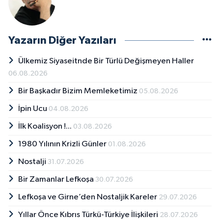
Yazarın Diğer Yazıları
Ülkemiz Siyaseitnde Bir Türlü Değişmeyen Haller
06.08.2026
Bir Başkadır Bizim Memleketimiz
05.08.2026
İpin Ucu
04.08.2026
İlk Koalisyon !...
03.08.2026
1980 Yılının Krizli Günler
01.08.2026
Nostalji
31.07.2026
Bir Zamanlar Lefkoşa
30.07.2026
Lefkoşa ve Girne’den Nostaljik Kareler
29.07.2026
Yıllar Önce Kıbrıs Türkü-Türkiye İlişkileri
28.07.2026