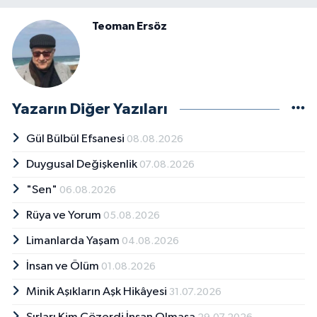
Teoman Ersöz
Yazarın Diğer Yazıları
Gül Bülbül Efsanesi
08.08.2026
Duygusal Değişkenlik
07.08.2026
"Sen"
06.08.2026
Rüya ve Yorum
05.08.2026
Limanlarda Yaşam
04.08.2026
İnsan ve Ölüm
01.08.2026
Minik Aşıkların Aşk Hikâyesi
31.07.2026