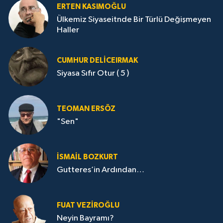
ERTEN KASIMOĞLU
Ülkemiz Siyaseitnde Bir Türlü Değişmeyen
Haller
CUMHUR DELICEIRMAK
Siyasa Sıfır Otur ( 5 )
TEOMAN ERSÖZ
"Sen"
İSMAIL BOZKURT
Gutteres’in Ardından…
FUAT VEZIROĞLU
Neyin Bayramı?