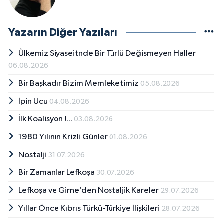
Yazarın Diğer Yazıları
Ülkemiz Siyaseitnde Bir Türlü Değişmeyen Haller
06.08.2026
Bir Başkadır Bizim Memleketimiz
05.08.2026
İpin Ucu
04.08.2026
İlk Koalisyon !...
03.08.2026
1980 Yılının Krizli Günler
01.08.2026
Nostalji
31.07.2026
Bir Zamanlar Lefkoşa
30.07.2026
Lefkoşa ve Girne’den Nostaljik Kareler
29.07.2026
Yıllar Önce Kıbrıs Türkü-Türkiye İlişkileri
28.07.2026