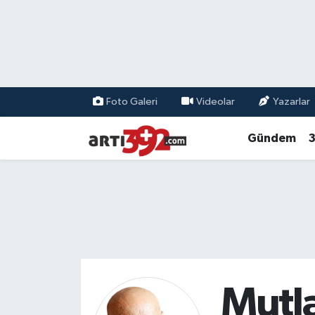
Foto Galeri
Videolar
Yazarlar
Gündem
3
Mutla