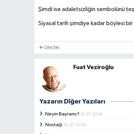
Şimdi ise adaletsizliğin sembolünü te
Siyasal tarih şimdiye kadar böylesi bi
ÖNCEKI
Fuat Veziroğlu
Yazarın Diğer Yazıları
Neyin Bayramı?
31.07.2026
Nostalji
30.07.2026