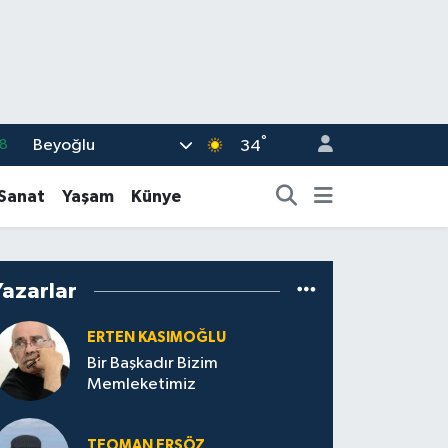
°
Beyoğlu
8
34
2
-Sanat
Yaşam
Künye
8
0
Yazarlar
4
.1
ERTEN KASIMOĞLU
Bir Başkadır Bizim
Memleketimiz
TEOMAN ERSÖZ