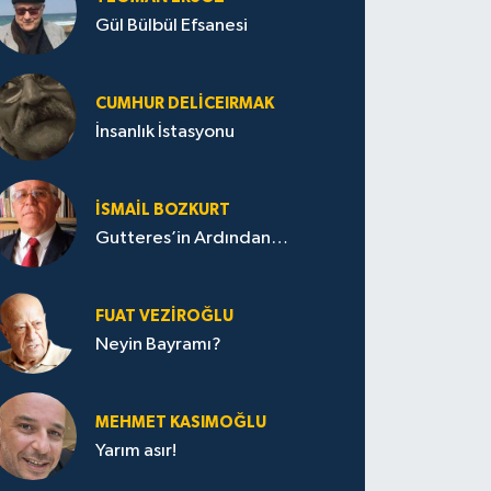
Gül Bülbül Efsanesi
CUMHUR DELICEIRMAK
İnsanlık İstasyonu
İSMAIL BOZKURT
Gutteres’in Ardından…
FUAT VEZIROĞLU
Neyin Bayramı?
MEHMET KASIMOĞLU
Yarım asır!