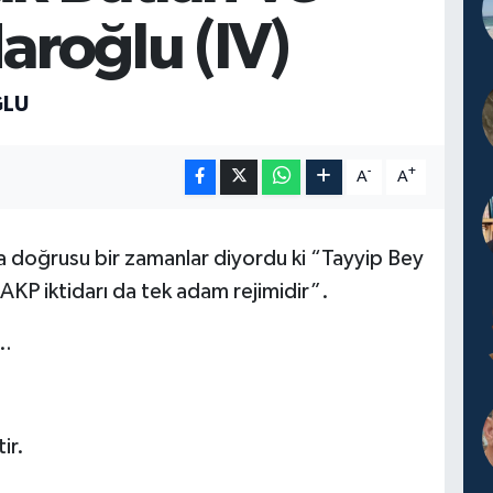
daroğlu (IV)
ĞLU
-
+
A
A
ha doğrusu bir zamanlar diyordu ki “Tayyip Bey
AKP iktidarı da tek adam rejimidir”.
a…
ir.