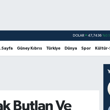
DOLAR
47,7436
%0.1
EURO
55,2510
%0.3
.Sayfa
Güney Kıbrıs
Türkiye
Dünya
Spor
Kültür
STERLİN
64,4811
%0.3
GRAM ALTIN
6660.55
%
BİST100
13.779
%-1
BITCOIN
64.815,30
%-0
k Butlan Ve